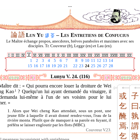
...
論
語
Lun Yu
– Les Entretiens de Confucius
Le Maître échange propos, anecdotes, brèves paraboles et maximes avec ses
disciples. Tr. Couvreur (fr), Legge (en) et Lau (en).
1
2
3
4
5
6
7
8
9
10
11
12
13
14
15
16
17
18
19
20
21
22
23
24
25
26
27
28
Lunyu V. 24. (116)
aître dit : « Qui pourra encore louer la droiture de Wei
ng Kao
1
? Quelqu'un lui ayant demandé du vinaigre, il
或
子
demanda lui-même à l'un de ses voisins pour le lui
ner. »
乞
曰
1. Alors que Wei cheng Kao attendait, sous un pont, une
醃
孰
jeune fille à laquelle il avait donné rendez-vous, l'eau de la
rivière monta. Plutôt que de manquer à sa parole en fuyant, il
焉
謂
préféra se laisser engloutir par les flots (MBC).
Couvreur V.23.
乞
微
l meanness inconsistent with uprightness.