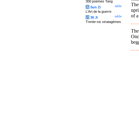
300 poèmes Tang
The
table
兵
Sun Zi
upr
L'Art de la guerre
of a
table
计
36 Ji
Trente-six stratagèmes
The
Onc
begg