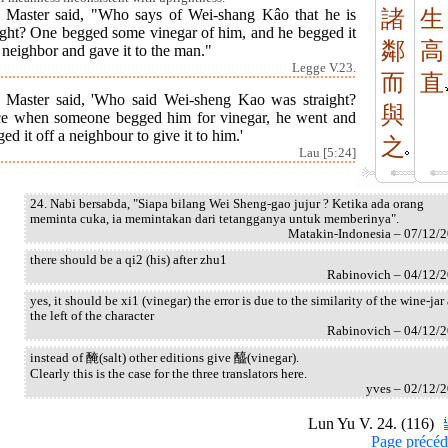
 Master said, "Who says of Wei-shang Kâo that he is
諸
生
ight? One begged some vinegar of him, and he begged it
鄰
高
 neighbor and gave it to the man."
Legge V.23.
而
直
 Master said, 'Who said Wei-sheng Kao was straight?
與
e when someone begged him for vinegar, he went and
ed it off a neighbour to give it to him.'
之
Lau [5:24]
24. Nabi bersabda, "Siapa bilang Wei Sheng-gao jujur ? Ketika ada orang
meminta cuka, ia memintakan dari tetangganya untuk memberinya".
Matakin-Indonesia – 07/12/
there should be a qi2 (his) after zhu1
Rabinovich – 04/12/
yes, it should be xi1 (vinegar) the error is due to the similarity of the wine-jar 
the left of the character
Rabinovich – 04/12/
instead of 醃(salt) other editions give 醯(vinegar).
Clearly this is the case for the three translators here.
yves – 02/12/
Lun Yu V. 24. (116)
Page précéd