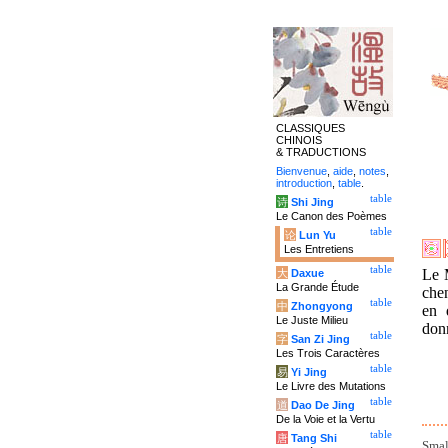
CLASSIQUES
CHINOIS
& TRADUCTIONS
Bienvenue
,
aide
,
notes
,
introduction
,
table
.
table
诗
Shi Jing
Le Canon des Poèmes
table
论
Lun Yu
Les Entretiens
table
Le M
大
Daxue
La Grande Étude
che
table
中
Zhongyong
en 
Le Juste Milieu
don
table
字
San Zi Jing
Les Trois Caractères
table
易
Yi Jing
Le Livre des Mutations
table
道
Dao De Jing
De la Voie et la Vertu
table
唐
Tang Shi
Smal