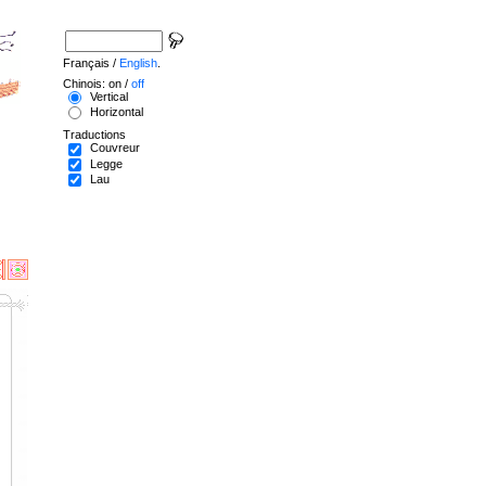
Français /
English
.
Chinois: on /
off
Vertical
Horizontal
Traductions
Couvreur
Legge
Lau