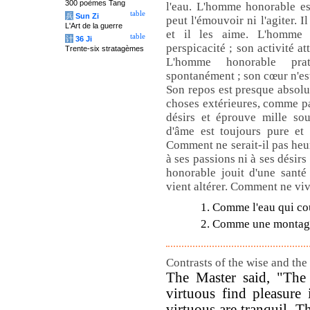
300 poèmes Tang
l'eau. L'homme honorable es
table
兵
Sun Zi
peut l'émouvoir ni l'agiter. 
L'Art de la guerre
et il les aime. L'homme i
table
计
36 Ji
perspicacité ; son activité a
Trente-six stratagèmes
L'homme honorable prat
spontanément ; son cœur n'est
Son repos est presque absol
choses extérieures, comme par
désirs et éprouve mille sou
d'âme est toujours pure et 
Comment ne serait-il pas he
à ses passions ni à ses désir
honorable jouit d'une santé
vient altérer. Comment ne viv
1. Comme l'eau qui co
2. Comme une montag
Contrasts of the wise and the
The Master said, "The 
virtuous find pleasure 
virtuous are tranquil. T