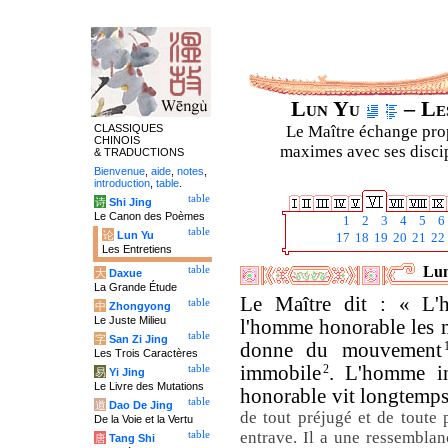
Lun Yu
– Les
CLASSIQUES
Le Maître échange prop
CHINOIS
maximes avec ses discipl
& TRADUCTIONS
Bienvenue
,
aide
,
notes
,
introduction
,
table
.
table
诗
Shi Jing
Le Canon des Poèmes
1
2
3
4
5
6
table
论
Lun Yu
17
18
19
20
21
22
Les Entretiens
Lun
table
大
Daxue
La Grande Étude
Le Maître dit : « L'h
table
中
Zhongyong
Le Juste Milieu
l'homme honorable les 
table
字
San Zi Jing
donne du mouvement
Les Trois Caractères
immobile
2
. L'homme in
table
易
Yi Jing
Le Livre des Mutations
honorable vit longtemp
table
道
Dao De Jing
de tout préjugé et de toute p
De la Voie et la Vertu
entrave. Il a une ressemblanc
table
唐
Tang Shi