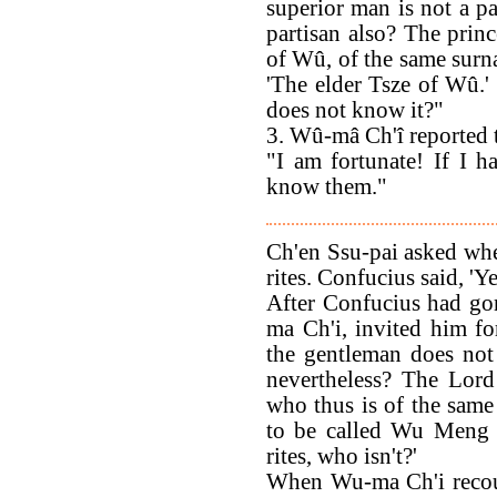
superior man is not a p
partisan also? The prin
of Wû, of the same surna
'The elder Tsze of Wû.'
does not know it?"
3. Wû-mâ Ch'î reported t
"I am fortunate! If I h
know them."
Ch'en Ssu-pai asked wh
rites. Confucius said, 'Ye
After Confucius had go
ma Ch'i, invited him fo
the gentleman does not
nevertheless? The Lord
who thus is of the same 
to be called Wu Meng T
rites, who isn't?'
When Wu-ma Ch'i recoun