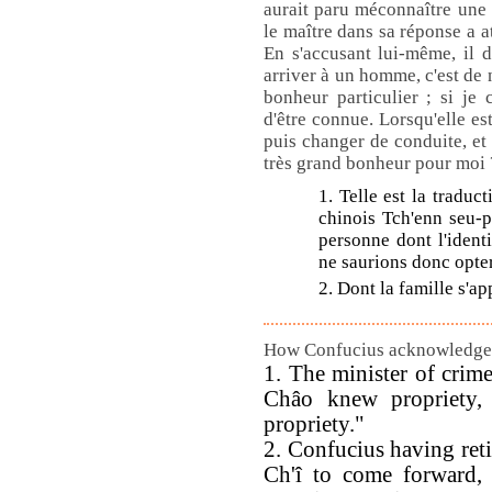
aurait paru méconnaître une 
le maître dans sa réponse a a
En s'accusant lui-même, il 
arriver à un homme, c'est de n
bonheur particulier ; si je
d'être connue. Lorsqu'elle es
puis changer de conduite, et
très grand bonheur pour moi 
1. Telle est la tradu
chinois Tch'enn seu-p
personne dont l'identi
ne saurions donc opter
2. Dont la famille s'app
How Confucius acknowledged 
1. The minister of crim
Châo knew propriety,
propriety."
2. Confucius having ret
Ch'î to come forward, 