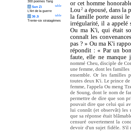
300 poèmes Tang
or cet homme honorable 
table
兵
Sun Zi
Lou
2
a épousé, dans la 
L'Art de la guerre
la famille porte aussi l
table
计
36 Ji
Trente-six stratagèmes
irrégularité, il a appe
Ou ma K'i, qui était s
connaît les convenances,
pas ? » Ou ma K'i rappor
répondit : « Par un bon
faute, elle ne manque 
nommé Cheu, disciple de Con
une femme, dont les familles
ensemble. Or les familles p
toutes deux K'i. Le prince de
femme, l'appela Ou meng Tzeu
de Soung, dont le nom de fam
permettre de dire que son pri
pouvait dire que celui qui 
lui connût (et observât) les 
que sa réponse était blâmable
censuré ouvertement la cond
devoir d'un sujet fidèle. S'il