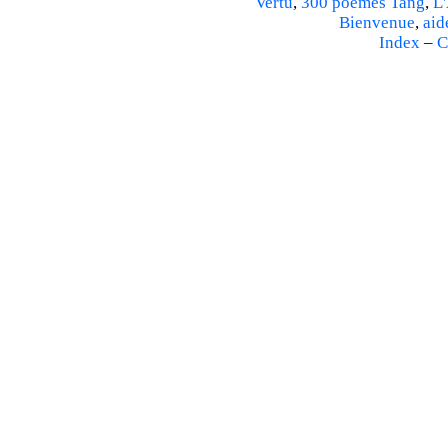
Vertu
,
300 poèmes Tang
,
L'
Bienvenue
,
aid
Index
–
C