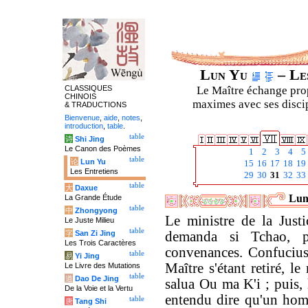
Lun Yu
– Les
CLASSIQUES
Le Maître échange prop
CHINOIS
maximes avec ses discipl
& TRADUCTIONS
Bienvenue
,
aide
,
notes
,
introduction
,
table
.
table
诗
Shi Jing
Le Canon des Poèmes
1
2
3
4
5
table
论
Lun Yu
15
16
17
18
19
Les Entretiens
29
30
31
32
33
table
大
Daxue
Luny
La Grande Étude
table
中
Zhongyong
Le ministre de la Just
Le Juste Milieu
table
字
San Zi Jing
demanda si Tchao, p
Les Trois Caractères
convenances. Confucius 
table
易
Yi Jing
Maître s'étant retiré, le
Le Livre des Mutations
table
道
Dao De Jing
salua Ou ma K'i ; puis, l'
De la Voie et la Vertu
entendu dire qu'un homm
table
唐
Tang Shi