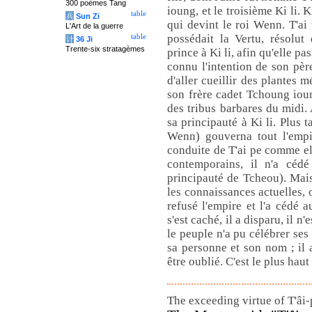
300 poèmes Tang
ioung, et le troisième Ki li. K
table
兵
Sun Zi
qui devint le roi Wenn. T'a
L'Art de la guerre
possédait la Vertu, résolut
table
计
36 Ji
Trente-six stratagèmes
prince à Ki li, afin qu'elle pa
connu l'intention de son père
d'aller cueillir des plantes m
son frère cadet Tchoung ioun
des tribus barbares du midi.
sa principauté à Ki li. Plus ta
Wenn) gouverna tout l'empir
conduite de T'ai pe comme el
contemporains, il n'a cédé
principauté de Tcheou). Mais
les connaissances actuelles, 
refusé l'empire et l'a cédé a
s'est caché, il a disparu, il n'
le peuple n'a pu célébrer ses
sa personne et son nom ; il a
être oublié. C'est le plus hau
The exceeding virtue of T'âi-