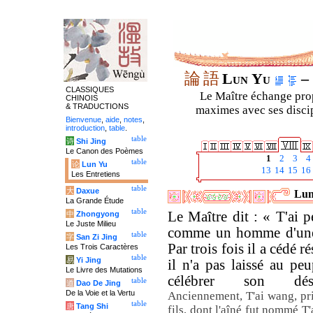
論
語
Lun Yu
– 
CLASSIQUES
Le Maître échange prop
CHINOIS
& TRADUCTIONS
maximes avec ses discipl
Bienvenue
,
aide
,
notes
,
introduction
,
table
.
table
诗
Shi Jing
Le Canon des Poèmes
1
2
3
4
table
论
Lun Yu
13
14
15
16
Les Entretiens
table
大
Daxue
Lun
La Grande Étude
table
Le Maître dit : « T'ai p
中
Zhongyong
Le Juste Milieu
comme un homme d'une V
table
字
San Zi Jing
Par trois fois il a cédé r
Les Trois Caractères
table
易
Yi Jing
il n'a pas laissé au peu
Le Livre des Mutations
célébrer son dési
table
道
Dao De Jing
De la Voie et la Vertu
Anciennement, T'ai wang, pri
table
唐
Tang Shi
fils, dont l'aîné fut nommé T