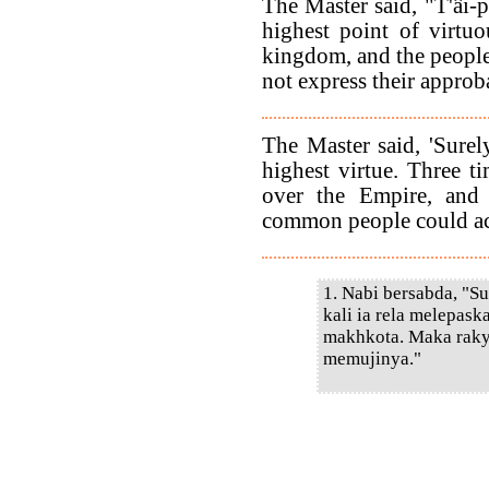
The Master said, "T'âi-
highest point of virtuo
kingdom, and the people
not express their approb
The Master said, 'Surel
highest virtue. Three ti
over the Empire, and 
common people could ac
1. Nabi bersabda, "S
kali ia rela melepas
makhkota. Maka raky
memujinya."