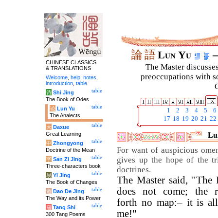
論
語
Lun Yu
–
CHINESE CLASSICS
The Master discusses 
& TRANSLATIONS
preoccupations with so
Welcome
,
help
,
notes
,
introduction
,
table
.
C
table
诗
Shi Jing
The Book of Odes
table
论
Lun Yu
1
2
3
4
5
6
The Analects
17
18
19
20
21
22
table
大
Daxue
Great Learning
Lun
table
中
Zhongyong
For want of auspicious ome
Doctrine of the Mean
table
gives up the hope of the t
字
San Zi Jing
Three-characters book
doctrines.
table
易
Yi Jing
The Master said, "The
The Book of Changes
does not come; the r
table
道
Dao De Jing
The Way and its Power
forth no map:– it is al
table
唐
Tang Shi
me!"
300 Tang Poems