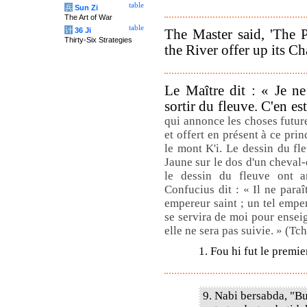
table
兵
Sun Zi
The Art of War
table
计
36 Ji
The Master said, 'The 
Thirty-Six Strategies
the River offer up its Ch
Le Maître dit : « Je ne
sortir du fleuve. C'en es
qui annonce les choses futur
et offert en présent à ce pri
le mont K'i. Le dessin du fle
Jaune sur le dos d'un cheval
le dessin du fleuve ont a
Confucius dit : « Il ne para
empereur saint ; un tel emp
se servira de moi pour enseig
elle ne sera pas suivie. » (Tc
1. Fou hi fut le premi
9. Nabi bersabda, "B