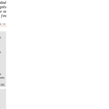
pliné
après
le se
 j'en
X.10.
n
n
a
oses
2/01