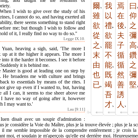
rning, and taught me the restraints of
爾
我
焉
曰
riety.
"When I wish to give over the study of his
雖
以
在
仰
rines, I cannot do so, and having exerted all
bility, there seems something to stand right
欲
禮
後
之
before me; but though I wish to follow and
hold of it, I really find no way to do so."
從
欲
夫
彌
Legge IX.10.
之
罷
子
高
 Yuan, heaving a sigh, said, 'The more I
末
不
循
鑽
 up at it the higher it appears. The more I
 into it the harder it becomes. I see it before
由
能
循
之
Suddenly it is behind me.
e Master is good at leading one on step by
也
既
然
彌
p. He broadens me with culture and brings
back to essentials by means of the rites. I
已
竭
善
堅
ot give up even if I wanted to, but, having
 all I can, it seems to rise sheer above me
吾
誘
 I have no way of going after it, however
才
人
h I may want to.'
Lau [9:11]
 Iuen disait avec un soupir d'admiration :
us je considère la Voie du Maître, plus je la trouve élevée ; plus je la sc
s il me semble impossible de la comprendre entièrement ; je crois la 
nt moi, et soudain je m'aperçois qu'elle est derrière moi. Heureuseme