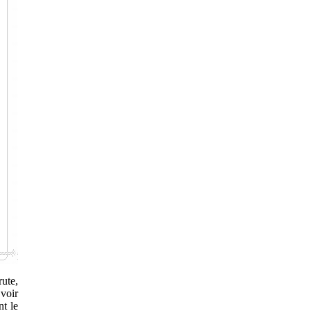
rute,
voir
nt le