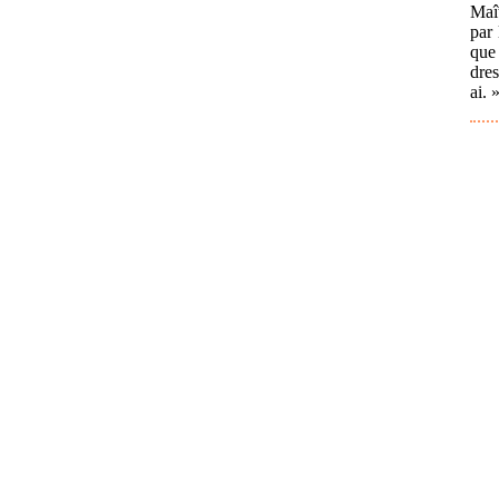
Maît
par 
que 
dres
ai. 