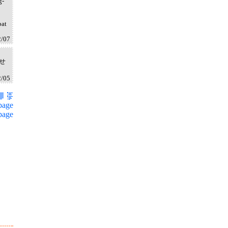
g-
pat
2/07
せ
2/05
page
page