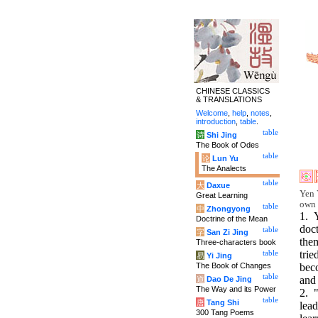
CHINESE CLASSICS
& TRANSLATIONS
Welcome
,
help
,
notes
,
introduction
,
table
.
table
诗
Shi Jing
The Book of Odes
table
论
Lun Yu
The Analects
table
大
Daxue
Yen 
Great Learning
own 
table
中
Zhongyong
1. 
Doctrine of the Mean
doc
table
字
San Zi Jing
the
Three-characters book
tri
table
易
Yi Jing
The Book of Changes
bec
table
and
道
Dao De Jing
The Way and its Power
2. 
table
唐
Tang Shi
lea
300 Tang Poems