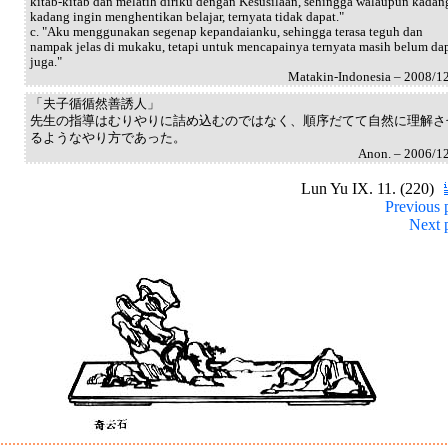
kitab-kitab dan melatih diriku dengan Kesusilaan, sehingga walaupun kadan
kadang ingin menghentikan belajar, ternyata tidak dapat."
c. "Aku menggunakan segenap kepandaianku, sehingga terasa teguh dan
nampak jelas di mukaku, tetapi untuk mencapainya ternyata masih belum da
juga."
Matakin-Indonesia – 2008/1
「夫子循循然善誘人」
先生の指導はむりやりに詰め込むのではなく、順序だてて自然に理解さ
るようなやり方であった。
Anon. – 2006/1
Lun Yu IX. 11. (220)
Previous 
Next 