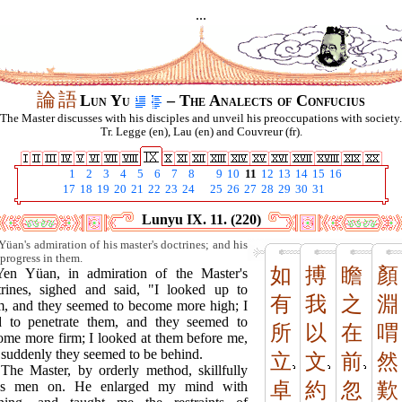
...
論
語
Lun Yu
– The Analects of Confucius
The Master discusses with his disciples and unveil his preoccupations with society.
Tr. Legge (en), Lau (en) and Couvreur (fr).
1
2
3
4
5
6
7
8
9
10
11
12
13
14
15
16
17
18
19
20
21
22
23
24
25
26
27
28
29
30
31
Lunyu IX. 11. (220)
Yüan's admiration of his master's doctrines; and his
progress in them.
如
搏
瞻
顏
Yen Yüan, in admiration of the Master's
trines, sighed and said, "I looked up to
有
我
之
淵
m, and they seemed to become more high; I
ed to penetrate them, and they seemed to
所
以
在
喟
ome more firm; I looked at them before me,
 suddenly they seemed to be behind.
立
文
前
然
"The Master, by orderly method, skillfully
ds men on. He enlarged my mind with
卓
約
忽
歎