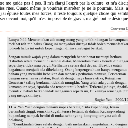
re me guide pas à pas. Il m'a élargi l'esprit par la culture, et m'a disci
les rites. Quand même je voudrais m'arrêter, je ne le pourrais. Mais, 
j'ai épuisé toutes mes forces, il reste toujours quelque chose qui semb
ser devant moi, qu'il m'est impossible de gravir, malgré tout le désir que
»
Couvreur I
Lunyu 9:11 Menceritakan ada orang-orang yang terlahir dengan kemampuan
melihat roh-roh halus. Orang ini menyadari dirinya tidak boleh memanfaatka
roh-roh halus ini untuk kepentingan dirinya, sebagai berikut:
Sengan mimik wajah yang dalam mengeluh benar-benar meratapi berkata
‘Lihatlah setara memenuhi sampai diatas, Menerobos masuk berada diruanga
sepertinya tidak mau pergi, Melihatnya setara dari depan, Tiba-tiba entah
bagaimana menjadi ada dibelakang, Orang berpengetahuan hanya menganut
paham yang memiliki kebaikan dan menarik perhatian manusia, Perseteruan
dengan saya hanya catatan, Kontrak dengan saya hanya etika, Keinginan
Gencatan / saling berdamai tidaklah mungkin, Yang telah ada punah dengan
kemampuan saya, Apabila ada tempat untuk berdiri, Terkenal jadinya, Apabil
memiliki bakat/ berkehendak mengamati seperti ini, Bukannya semangat/ pr
yang mengakhirinya.
Sugiar Yao – 2009/1
11. a. Yan Yuan dengan menarik napas berkata, "Bila kupandang, terasa
bertambah tinggi, semakin kugali, terasa bertambah dalam. Kadang-kadang
kupandang nampak berdiri di muka, sekonyong-konyong ternyata ada di
belakang."
b. "Demikianlah Guru selalu dengan baik meluaskan pengetahuanku dengan