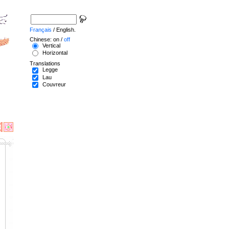
Français
/ English.
Chinese: on /
off
Vertical
Horizontal
Translations
Legge
Lau
Couvreur