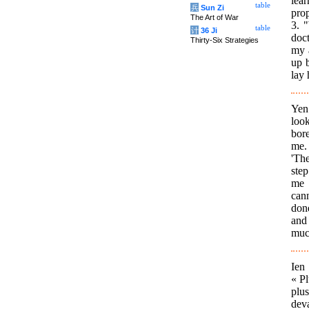
lea
table
兵
Sun Zi
prop
The Art of War
3. 
table
计
36 Ji
doct
Thirty-Six Strategies
my a
up 
lay 
Yen
look
bore
me. 
'Th
ste
me 
cann
done
and
muc
Ien
« Pl
plu
deva