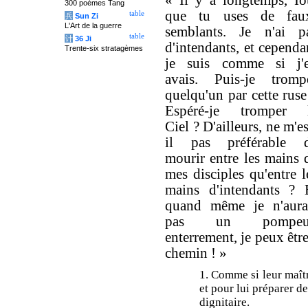
« Il y a longtemps, Io
300 poèmes Tang
que tu uses de fau
table
兵
Sun Zi
L'Art de la guerre
semblants. Je n'ai p
table
计
36 Ji
d'intendants, et cependa
Trente-six stratagèmes
je suis comme si j'
avais. Puis-je tromp
quelqu'un par cette ruse
Espéré-je tromper 
Ciel ? D'ailleurs, ne m'es
il pas préférable 
mourir entre les mains 
mes disciples qu'entre l
mains d'intendants ? 
quand même je n'aura
pas un pompeu
enterrement, je peux êtr
chemin ! »
1. Comme si leur maît
et pour lui préparer 
dignitaire.