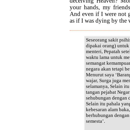
deceiving Heaven? More
your hands, my friends
And even if I were not g
as if I was dying by the 
Seseorang sakit psihi
dipakai orang) untuk
menteri, Pepatah set
waktu lama untuk men
semangat kemampuann
negara akan tetapi be
Menurut saya ‘Baran
wajar, Surga juga me
selamanya, Selain itu
tangan pejabat Negar
sehubungan dengan du
Selain itu pahala yan
kebesaran alam baka
berhubungan dengan 
semesta’.