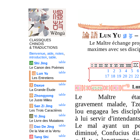
論
語
Lun Yu
– 
CLASSIQUES
Le Maître échange prop
CHINOIS
& TRADUCTIONS
maximes avec ses discipl
Bienvenue
,
aide
,
notes
,
introduction
,
table
.
table
诗
Shi Jing
Le Canon des Poèmes
1
2
3
4
5
6
table
论
Lun Yu
17
18
19
20
21
22
Les Entretiens
table
大
Daxue
Lun
La Grande Étude
table
Le Maître étan
中
Zhongyong
Le Juste Milieu
gravement malade, Tz
table
字
San Zi Jing
lou engagea les discipl
Les Trois Caractères
table
易
Yi Jing
à lui servir d'intendant
Le Livre des Mutations
Le mal ayant un p
table
道
Dao De Jing
De la Voie et la Vertu
diminué, Confucius dit
table
唐
Tang Shi