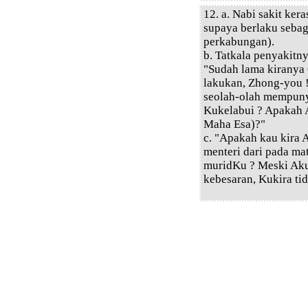
12. a. Nabi sakit ker
supaya berlaku sebag
perkabungan).
b. Tatkala penyakitn
"Sudah lama kiranya 
lakukan, Zhong-you 
seolah-olah mempuny
Kukelabui ? Apakah 
Maha Esa)?"
c. "Apakah kau kira 
menteri dari pada ma
muridKu ? Meski Aku
kebesaran, Kukira tid