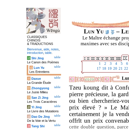
Lun Yu
– Les
CLASSIQUES
Le Maître échange prop
CHINOIS
maximes avec ses discipl
& TRADUCTIONS
Bienvenue
,
aide
,
notes
,
introduction
,
table
.
table
诗
Shi Jing
Le Canon des Poèmes
1
2
3
4
5
6
table
论
Lun Yu
17
18
19
20
21
22
Les Entretiens
Lun
table
大
Daxue
La Grande Étude
Tzeu koung dit à Confuc
table
中
Zhongyong
Le Juste Milieu
pierre précieuse, la gar
table
字
San Zi Jing
ou bien chercheriez-vo
Les Trois Caractères
prix élevé ? » Le Maît
table
易
Yi Jing
Le Livre des Mutations
certainement je la vendr
table
道
Dao De Jing
offrît un prix convena
De la Voie et la Vertu
table
cette double question, parc
唐
Tang Shi