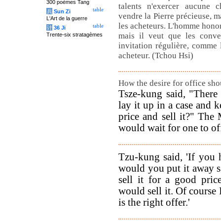
300 poèmes Tang
talents n'exercer aucune ch
table
兵
Sun Zi
vendre la Pierre précieuse, m
L'Art de la guerre
les acheteurs. L'homme honor
table
计
36 Ji
mais il veut que les conve
Trente-six stratagèmes
invitation régulière, comme l
acheteur. (Tchou Hsi)
How the desire for office sho
Tsze-kung said, "There 
lay it up in a case and 
price and sell it?" The M
would wait for one to off
Tzu-kung said, 'If you h
would you put it away s
sell it for a good pric
would sell it. Of course 
is the right offer.'