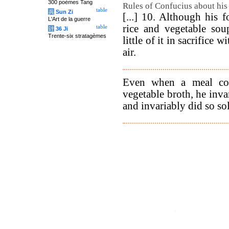
300 poèmes Tang
Rules of Confucius about his
table
兵
Sun Zi
[...] 10. Although his 
L'Art de la guerre
rice and vegetable sou
table
计
36 Ji
Trente-six stratagèmes
little of it in sacrifice w
air.
Even when a meal con
vegetable broth, he inv
and invariably did so so