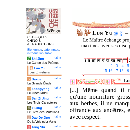
論
語
Lun Yu
– 
CLASSIQUES
Le Maître échange prop
CHINOIS
& TRADUCTIONS
maximes avec ses discipl
Bienvenue
,
aide
,
notes
,
introduction
,
table
.
table
诗
Shi Jing
Le Canon des Poèmes
1
2
3
4
5
table
论
Lun Yu
15
16
17
18
19
Les Entretiens
table
大
Daxue
Lun
La Grande Étude
table
[...] Même quand il n
中
Zhongyong
Le Juste Milieu
qu'une nourriture gros
table
字
San Zi Jing
aux herbes, il ne manqu
Les Trois Caractères
table
易
Yi Jing
offrande aux ancêtres, et
Le Livre des Mutations
avec respect.
table
道
Dao De Jing
De la Voie et la Vertu
table
唐
Tang Shi