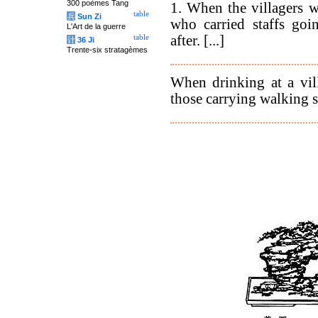
300 poèmes Tang
1. When the villagers w
table
兵
Sun Zi
who carried staffs goi
L'Art de la guerre
after. [...]
table
计
36 Ji
Trente-six stratagèmes
When drinking at a vill
those carrying walking st