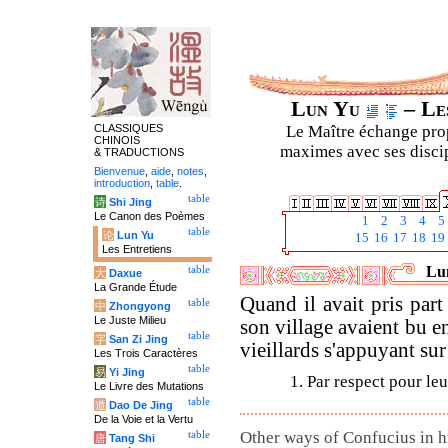
Lun Yu
– Les
CLASSIQUES
Le Maître échange prop
CHINOIS
maximes avec ses discipl
& TRADUCTIONS
Bienvenue
,
aide
,
notes
,
introduction
,
table
.
table
诗
Shi Jing
Le Canon des Poèmes
1
2
3
4
5
table
论
Lun Yu
15
16
17
18
19
Les Entretiens
Lun
table
大
Daxue
La Grande Étude
Quand il avait pris part
table
中
Zhongyong
Le Juste Milieu
son village avaient bu ens
table
字
San Zi Jing
vieillards s'appuyant su
Les Trois Caractères
table
易
Yi Jing
1. Par respect pour leu
Le Livre des Mutations
table
道
Dao De Jing
De la Voie et la Vertu
Other ways of Confucius in hi
table
唐
Tang Shi