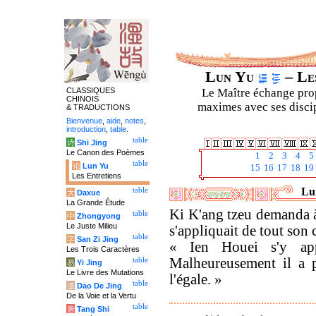
Lun Yu
– Les
CLASSIQUES
Le Maître échange prop
CHINOIS
maximes avec ses discipl
& TRADUCTIONS
Bienvenue
,
aide
,
notes
,
introduction
,
table
.
table
诗
Shi Jing
Le Canon des Poèmes
1
2
3
4
5
table
论
Lun Yu
15
16
17
18
19
Les Entretiens
Lun
table
大
Daxue
La Grande Étude
Ki K'ang tzeu demanda à
table
中
Zhongyong
Le Juste Milieu
s'appliquait de tout son 
table
字
San Zi Jing
« Ien Houei s'y app
Les Trois Caractères
Malheureusement il a 
table
易
Yi Jing
Le Livre des Mutations
l'égale. »
table
道
Dao De Jing
De la Voie et la Vertu
table
唐
Tang Shi