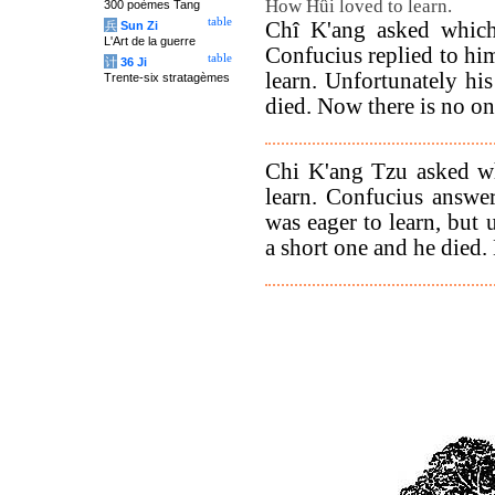
How Hûi loved to learn.
300 poèmes Tang
table
Chî K'ang asked which 
兵
Sun Zi
L'Art de la guerre
Confucius replied to hi
table
计
36 Ji
learn. Unfortunately hi
Trente-six stratagèmes
died. Now there is no on
Chi K'ang Tzu asked wh
learn. Confucius answe
was eager to learn, but 
a short one and he died.