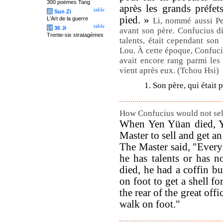
300 poèmes Tang
après les grands préfets
table
兵
Sun Zi
pied. »
L'Art de la guerre
Li, nommé aussi Pe 
table
计
36 Ji
avant son père. Confucius di
Trente-six stratagèmes
talents, était cependant son 
Lou. À cette époque, Confuciu
avait encore rang parmi les g
vient après eux. (Tchou Hsi)
1. Son père, qui était 
How Confucius would not sell 
When Yen Yüan died, Ye
Master to sell and get an 
The Master said, "Every 
he has talents or has n
died, he had a coffin bu
on foot to get a shell f
the rear of the great offi
walk on foot."