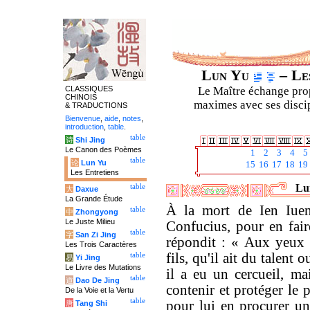
Lun Yu
– Les
CLASSIQUES
Le Maître échange prop
CHINOIS
maximes avec ses discipl
& TRADUCTIONS
Bienvenue
,
aide
,
notes
,
introduction
,
table
.
table
诗
Shi Jing
Le Canon des Poèmes
1
2
3
4
5
table
论
Lun Yu
15
16
17
18
19
Les Entretiens
Lun
table
大
Daxue
La Grande Étude
À la mort de Ien Iue
table
中
Zhongyong
Le Juste Milieu
Confucius, pour en fair
table
字
San Zi Jing
répondit : « Aux yeux d
Les Trois Caractères
fils, qu'il ait du talent
table
易
Yi Jing
Le Livre des Mutations
il a eu un cercueil, ma
table
道
Dao De Jing
contenir et protéger le p
De la Voie et la Vertu
table
pour lui en procurer u
唐
Tang Shi