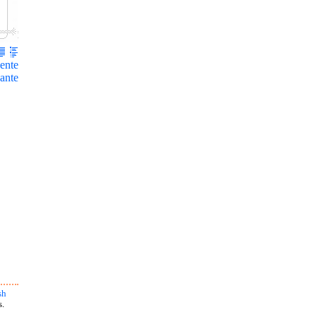
ente
ante
sh
s.