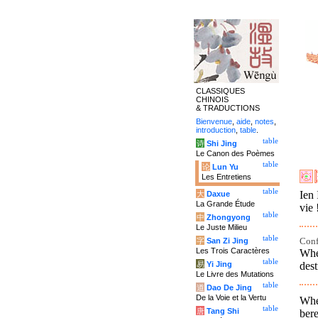
CLASSIQUES
CHINOIS
& TRADUCTIONS
Bienvenue
,
aide
,
notes
,
introduction
,
table
.
table
诗
Shi Jing
Le Canon des Poèmes
table
论
Lun Yu
Les Entretiens
table
Ien 
大
Daxue
La Grande Étude
vie 
table
中
Zhongyong
Le Juste Milieu
table
Conf
字
San Zi Jing
Les Trois Caractères
Whe
table
des
易
Yi Jing
Le Livre des Mutations
table
道
Dao De Jing
De la Voie et la Vertu
Whe
table
唐
Tang Shi
bere