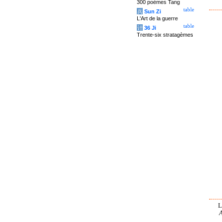
300 poèmes Tang
table
兵
Sun Zi
L'Art de la guerre
table
计
36 Ji
Trente-six stratagèmes
L
A