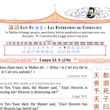
...
論
語
Lun Yu
– Les Entretiens de Confucius
Le Maître échange propos, anecdotes, brèves paraboles et maximes avec ses
disciples. Tr. Couvreur (fr), Legge (en) et Lau (en).
1
2
3
4
5
6
7
8
9
10
11
12
13
14
15
16
17
18
19
20
21
22
23
24
25
26
Lunyu XI. 9. (276)
Iuen étant mort, le Maître dit : « Hélas ! le Ciel m'a ôté la
! le Ciel m'a anéanti ! »
天
顏
Couvreur XI.8.
喪
淵
ucius felt Hûi's death as if it had been his own.
n Yen Yüan died, the Master said, "Alas! Heaven is
予
死
troying me! Heaven is destroying me!"
Legge XI.8.
天
子
n Yen Yuan died, the Master said, 'Alas! Heaven has
喪
曰
ft Heaven has bereft me!'