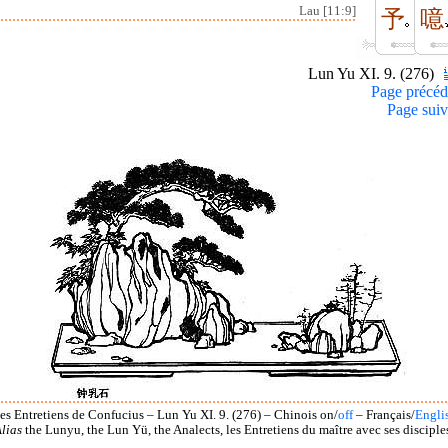
Lau [11:9]
予
噫
Lun Yu XI. 9. (276)
Page précéd
Page suiv
es Entretiens de Confucius – Lun Yu XI. 9. (276) – Chinois on/
off
– Français/
Engli
lias
the Lunyu, the Lun Yü, the Analects, les Entretiens du maître avec ses disciple