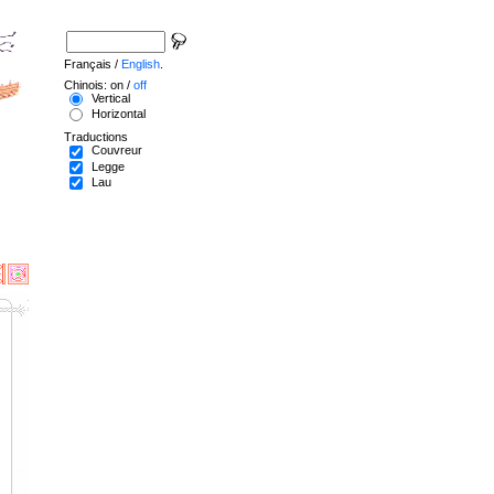
Français /
English
.
Chinois: on /
off
Vertical
Horizontal
Traductions
Couvreur
Legge
Lau