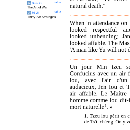
table
兵
Sun Zi
natural death."
The Art of War
table
计
36 Ji
Thirty-Six Strategies
When in attendance on 
looked respectful an
looked unbending; Ja
looked affable. The Mas
'A man like Yu will not d
Un jour Min tzeu se
Confucius avec un air 
lou, avec l'air d'u
audacieux, Jen Iou et 
air affable. Le Maître
homme comme Iou dit-il
mort naturelle
1
. »
1. Tzeu lou périt en 
de Ts'i tch'eng. On y 