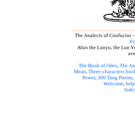
The Analects of Confucius –
Fr
Alias
the Lunyu, the Lun Yü,
ave
The Book of Odes
,
The An
Mean
,
Three-characters boo
Power
,
300 Tang Poems
,
Welcome
,
help
Inde