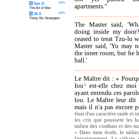
table
兵
Sun Zi
apartments."
The Art of War
table
计
36 Ji
Thirty-Six Strategies
The Master said, 'Wha
doing inside my door?
ceased to treat Tzu-lu w
Master said, 'Yu may n
the inner room, but he 
hall.'
Le Maître dit : « Pourqu
Iou
1
est-elle chez moi 
ayant entendu ces parol
lou. Le Maître leur dit 
mais il n'a pas encore 
était d'un caractère raide et 
les cris que poussent les h
milieu des combats et des mas
« Dans mon école, le milieu
l'enseignement. La cithare