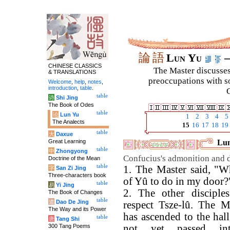
論
語
Lun Yu
–
CHINESE CLASSICS
The Master discusses 
& TRANSLATIONS
preoccupations with so
Welcome
,
help
,
notes
,
introduction
,
table
.
C
table
诗
Shi Jing
The Book of Odes
table
论
Lun Yu
1
2
3
4
5
The Analects
15
16
17
18
19
table
大
Daxue
Great Learning
Lun
table
中
Zhongyong
Confucius's admonition and d
Doctrine of the Mean
table
1. The Master said, "Wh
字
San Zi Jing
Three-characters book
of Yû to do in my door?
table
易
Yi Jing
2. The other disciple
The Book of Changes
table
道
Dao De Jing
respect Tsze-lû. The M
The Way and its Power
has ascended to the hal
table
唐
Tang Shi
300 Tang Poems
not yet passed in