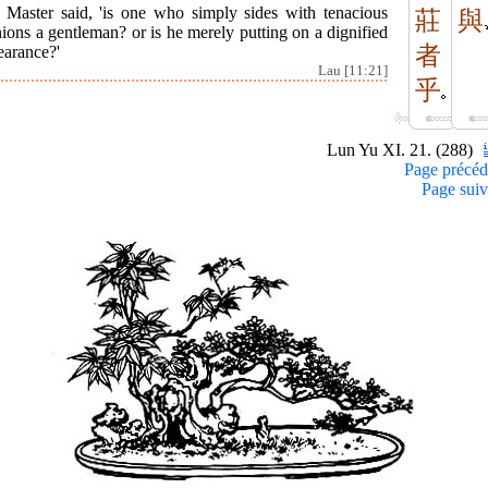
 Master said, 'is one who simply sides with tenacious
莊
與
ions a gentleman? or is he merely putting on a dignified
者
earance?'
Lau [11:21]
乎
Lun Yu XI. 21. (288)
Page précéd
Page suiv