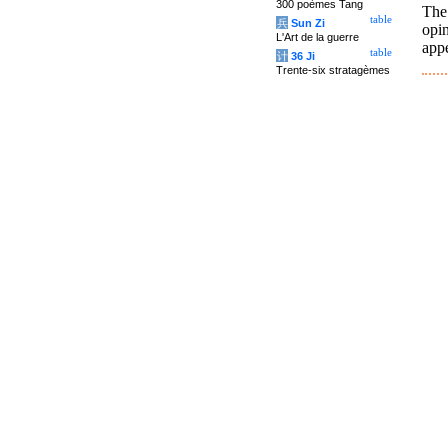
300 poèmes Tang
The
table
兵
Sun Zi
opin
L'Art de la guerre
app
table
计
36 Ji
Trente-six stratagèmes