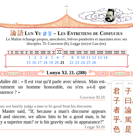
...
論
語
Lun Yu
– Les Entretiens de Confucius
Le Maître échange propos, anecdotes, brèves paraboles et maximes avec ses
disciples. Tr. Couvreur (fr), Legge (en) et Lau (en).
1
2
3
4
5
6
7
8
9
10
11
12
13
14
15
16
17
18
19
20
21
22
23
24
25
26
Lunyu XI. 21. (288)
aître dit : « Il est vrai qu'il parle avec sérieux. Mais est-
vraiment un homme honorable, ou n'en a-t-il que
君
子
parence ? »
Couvreur XI.20.
子
曰
ay not hastily judge a man to be good from his discourse.
者
論
 Master said, "If, because a man's discourse appears
id and sincere, we allow him to be a good man, is he
乎
篤
ly a superior man? or is his gravity only in appearance?"
Legge XI.20.
色
是