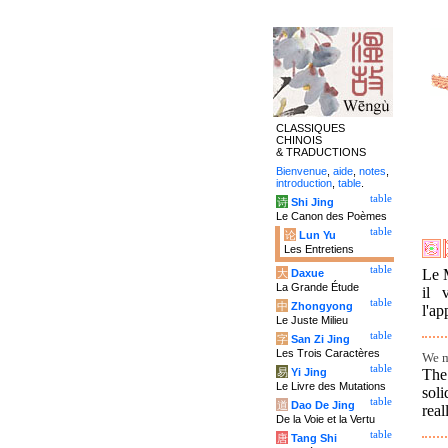
CLASSIQUES
CHINOIS
& TRADUCTIONS
Bienvenue
,
aide
,
notes
,
introduction
,
table
.
table
诗
Shi Jing
Le Canon des Poèmes
table
论
Lun Yu
Les Entretiens
table
Le M
大
Daxue
La Grande Étude
il 
table
中
Zhongyong
l'ap
Le Juste Milieu
table
字
San Zi Jing
Les Trois Caractères
We m
table
The
易
Yi Jing
Le Livre des Mutations
sol
table
道
Dao De Jing
real
De la Voie et la Vertu
table
唐
Tang Shi