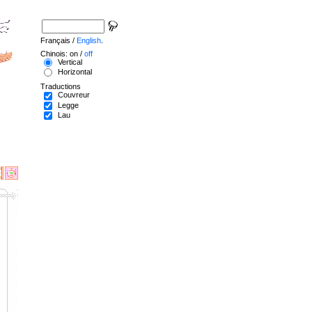
Français /
English
.
Chinois: on /
off
Vertical
Horizontal
Traductions
Couvreur
Legge
Lau