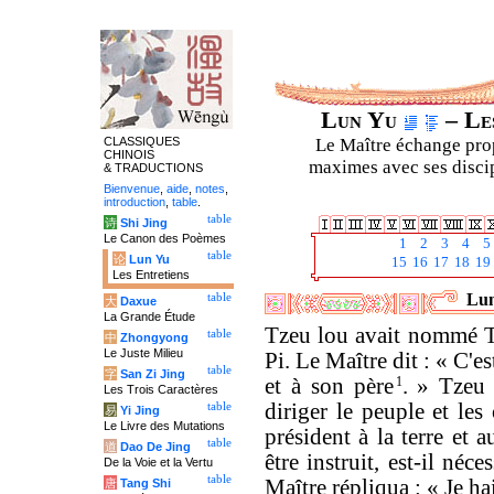
Lun Yu
– Les
CLASSIQUES
Le Maître échange prop
CHINOIS
maximes avec ses discipl
& TRADUCTIONS
Bienvenue
,
aide
,
notes
,
introduction
,
table
.
table
诗
Shi Jing
Le Canon des Poèmes
1
2
3
4
5
table
论
Lun Yu
15
16
17
18
19
Les Entretiens
Lun
table
大
Daxue
La Grande Étude
Tzeu lou avait nommé T
table
中
Zhongyong
Le Juste Milieu
Pi. Le Maître dit : « C'e
table
字
San Zi Jing
et à son père
1
. » Tzeu 
Les Trois Caractères
diriger le peuple et les 
table
易
Yi Jing
Le Livre des Mutations
président à la terre et 
table
道
Dao De Jing
être instruit, est-il néce
De la Voie et la Vertu
table
Maître répliqua : « Je ha
唐
Tang Shi