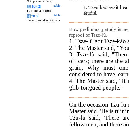
300 poèmes Tang
table
1. Tzeu kao avait beau
兵
Sun Zi
L'Art de la guerre
étudié.
table
计
36 Ji
Trente-six stratagèmes
How preliminary study is nec
reproof of Tsze-lû.
1. Tsze-lû got Tsze-kâo 
2. The Master said, "You
3. Tsze-lû said, "Ther
officers; there are the a
grain. Why must one
considered to have lear
4. The Master said, "It 
glib-tongued people."
On the occasion Tzu-lu m
Master said, 'He is ruini
Tzu-lu said, 'There a
fellow men, and there are