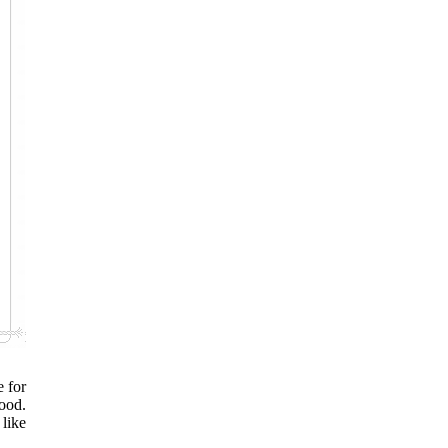
e for
good.
 like