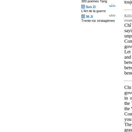
300 poèmes Tang
touj
table
兵
Sun Zi
L'Art de la guerre
Kill
table
计
36 Ji
exam
Trente-six stratagèmes
Chî
say
unp
Con
gov
Let
and
bet
bet
ben
Chi
gov
in 
the 
the
Conf
you 
The 
gras