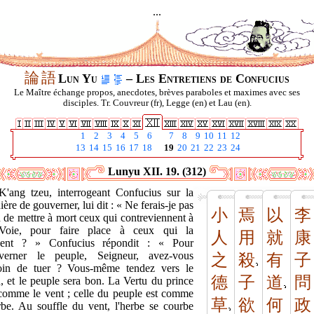
...
論
語
Lun Yu
– Les Entretiens de Confucius
Le Maître échange propos, anecdotes, brèves paraboles et maximes avec ses
disciples. Tr. Couvreur (fr), Legge (en) et Lau (en).
1
2
3
4
5
6
7
8
9
10
11
12
13
14
15
16
17
18
19
20
21
22
23
24
Lunyu XII. 19. (312)
K'ang tzeu, interrogeant Confucius sur la
ère de gouverner, lui dit : « Ne ferais-je pas
小
焉
以
李
 de mettre à mort ceux qui contreviennent à
Voie, pour faire place à ceux qui la
人
用
就
康
vent ? » Confucius répondit : « Pour
verner le peuple, Seigneur, avez-vous
之
殺
有
子
oin de tuer ? Vous-même tendez vers le
德
子
道
問
, et le peuple sera bon. La Vertu du prince
 comme le vent ; celle du peuple est comme
草
欲
何
政
erbe. Au souffle du vent, l'herbe se courbe