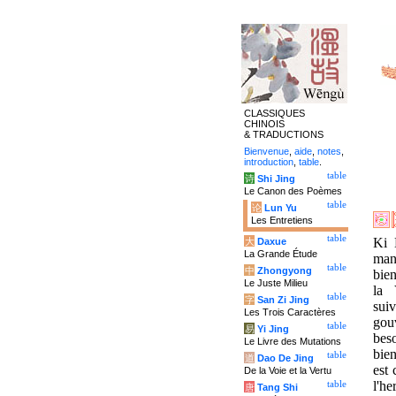
CLASSIQUES
CHINOIS
& TRADUCTIONS
Bienvenue
,
aide
,
notes
,
introduction
,
table
.
table
诗
Shi Jing
Le Canon des Poèmes
table
论
Lun Yu
Les Entretiens
table
Ki 
大
Daxue
La Grande Étude
mani
table
中
Zhongyong
bien
Le Juste Milieu
la 
table
字
San Zi Jing
sui
Les Trois Caractères
gou
table
易
Yi Jing
bes
Le Livre des Mutations
bien
table
道
Dao De Jing
est
De la Voie et la Vertu
l'h
table
唐
Tang Shi