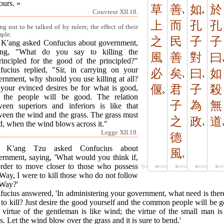
ours. »
草
善
如
於
Couvreur XII.18.
上
而
孔
孔
ing not to be talked of by rulers; the effect of their
ple.
之
民
子
子
 K'ang asked Confucius about government,
ing, "What do you say to killing the
風
善
對
曰
rincipled for the good of the principled?"
fucius replied, "Sir, in carrying on your
必
矣
曰
如
ernment, why should you use killing at all?
偃
君
子
殺
 your evinced desires be for what is good,
 the people will be good. The relation
子
為
無
ween superiors and inferiors is like that
ween the wind and the grass. The grass must
之
政
道
d, when the wind blows across it."
Legge XII.19.
德
 K'ang Tzu asked Confucius about
風
ernment, saying, 'What would you think if,
order to move closer to those who possess
Way, I were to kill those who do not follow
 Way?'
ucius answered, 'In administering your government, what need is ther
to kill? Just desire the good yourself and the common people will be 
virtue of the gentleman is like wind; the virtue of the small man is
s. Let the wind blow over the grass and it is sure to bend.'