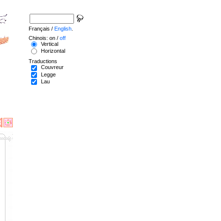
Français /
English
.
Chinois: on /
off
Vertical
Horizontal
Traductions
Couvreur
Legge
Lau