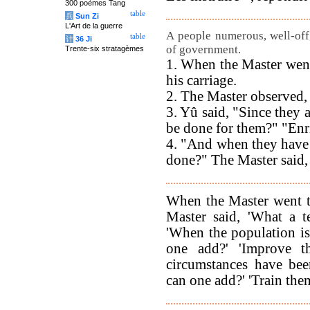
300 poèmes Tang
table
兵
Sun Zi
L'Art de la guerre
A people numerous, well-off
table
计
36 Ji
of government.
Trente-six stratagèmes
1. When the Master went
his carriage.
2. The Master observed,
3. Yû said, "Since they 
be done for them?" "Enri
4. "And when they have 
done?" The Master said,
When the Master went t
Master said, 'What a t
'When the population is
one add?' 'Improve th
circumstances have bee
can one add?' 'Train them