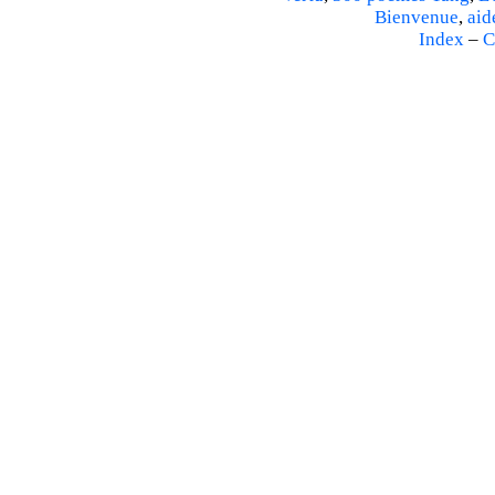
Bienvenue
,
aid
Index
–
C