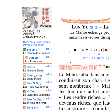
Lun Yu
– Les
CLASSIQUES
Le Maître échange prop
CHINOIS
maximes avec ses discipl
& TRADUCTIONS
Bienvenue
,
aide
,
notes
,
introduction
,
table
.
table
诗
Shi Jing
Le Canon des Poèmes
1
2
3
4
5
6
table
论
Lun Yu
17
18
19
20
21
22
Les Entretiens
Lun
table
大
Daxue
La Grande Étude
Le Maître alla dans la p
table
中
Zhongyong
Le Juste Milieu
conduisait son char. Le
table
字
San Zi Jing
sont nombreux ! – Main
Les Trois Caractères
Jen Iou, que faut-il fai
table
易
Yi Jing
Le Livre des Mutations
« Les rendre riches. » J
table
道
Dao De Jing
devenus riches, que faud
De la Voie et la Vertu
table
Les instruire », répondi
唐
Tang Shi