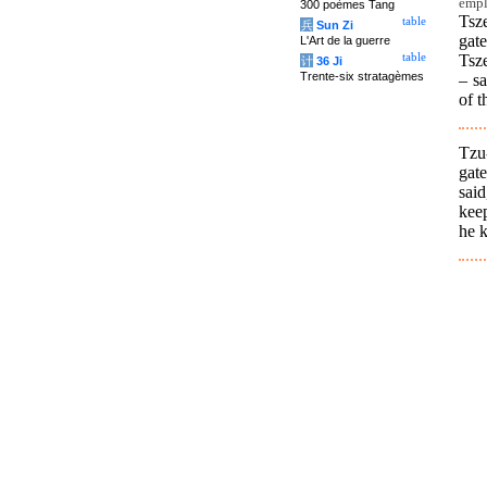
empl
300 poèmes Tang
Tsz
table
兵
Sun Zi
gat
L'Art de la guerre
Tsze
table
计
36 Ji
Trente-six stratagèmes
– sa
of t
Tzu
gat
said
keep
he 