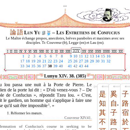
...
論
語
Lun Yu
– Les Entretiens de Confucius
Le Maître échange propos, anecdotes, brèves paraboles et maximes avec ses
disciples. Tr. Couvreur (fr), Legge (en) et Lau (en).
1
2
3
4
5
6
7
8
9
10
11
12
13
14
15
16
17
18
19
20
21
22
23
24
25
26
27
28
29
30
31
32
33
34
35
36
37
38
39
40
41
42
43
44
Lunyu XIV. 38. (385)
u lou passa une nuit à la Porte de Pierre. Le
ien de la porte lui dit : « D'où venez-vous ? – De
是
奚
子
cole de Confucius », répondit Tzeu lou. « C'est,
it le gardien, un homme qui s'applique à faire une
知
自
路
e qu'il sait être impossible
1
. »
其
子
宿
1. Réformer les mœurs.
Couvreur XIV.41.
不
路
於
demnation of Confucius's course in seeking to be