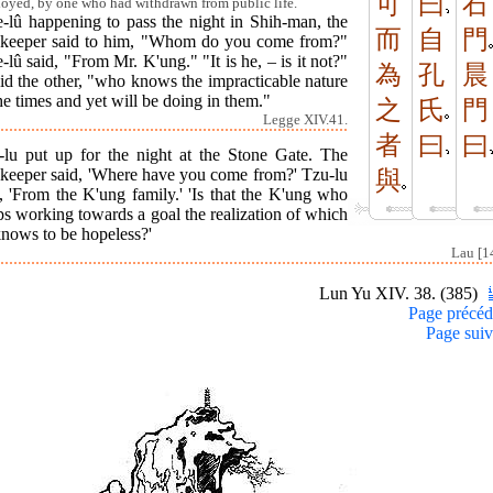
可
曰
石
oyed, by one who had withdrawn from public life.
e-lû happening to pass the night in Shih-man, the
而
自
門
ekeeper said to him, "Whom do you come from?"
-lû said, "From Mr. K'ung." "It is he, – is it not?"
為
孔
晨
id the other, "who knows the impracticable nature
he times and yet will be doing in them."
之
氏
門
Legge XIV.41.
者
曰
曰
-lu put up for the night at the Stone Gate. The
ekeeper said, 'Where have you come from?' Tzu-lu
與
, 'From the K'ung family.' 'Is that the K'ung who
s working towards a goal the realization of which
knows to be hopeless?'
Lau [1
Lun Yu XIV. 38. (385)
Page précéd
Page suiv