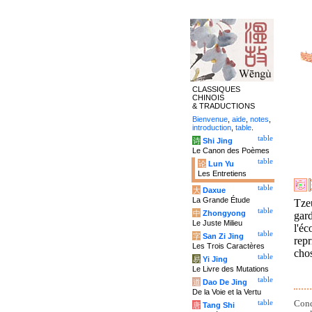
CLASSIQUES
CHINOIS
& TRADUCTIONS
Bienvenue
,
aide
,
notes
,
introduction
,
table
.
table
诗
Shi Jing
Le Canon des Poèmes
table
论
Lun Yu
Les Entretiens
table
大
Daxue
La Grande Étude
Tze
table
中
Zhongyong
gard
Le Juste Milieu
l'é
table
字
San Zi Jing
repr
Les Trois Caractères
chos
table
易
Yi Jing
Le Livre des Mutations
table
道
Dao De Jing
De la Voie et la Vertu
Con
table
唐
Tang Shi