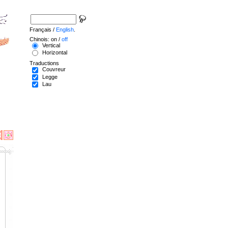
Français /
English
.
Chinois: on /
off
Vertical
Horizontal
Traductions
Couvreur
Legge
Lau