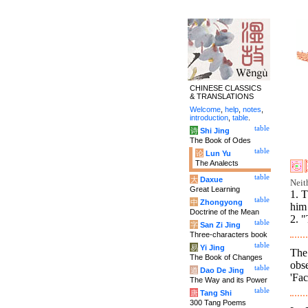
CHINESE CLASSICS
& TRANSLATIONS
Welcome
,
help
,
notes
,
introduction
,
table
.
table
诗
Shi Jing
The Book of Odes
table
论
Lun Yu
The Analects
table
大
Daxue
Neit
Great Learning
1. T
table
中
Zhongyong
him 
Doctrine of the Mean
2. "
table
字
San Zi Jing
Three-characters book
table
易
Yi Jing
The 
The Book of Changes
obs
table
道
Dao De Jing
'Fac
The Way and its Power
table
唐
Tang Shi
300 Tang Poems