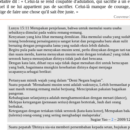
aître dit : « Celui-là se rend coupable d'adulation, qui sacrifie à un e
el il ne lui appartient pas de sacrifier. Celui-là manque de courage
ige de faire une chose qu'il sait être juste. »
Couvreur I
Lunyu 15:11 Merupakan penjelasan, bahwa untuk memulai suatu usaha
sebaiknya dimulai pada waktu remang-remang.
Kenyataan yang kita lihat memang demikian. Jika memulai usaha yang suda
terang benderang persaingannya sangat ketat dan pengusaha baru akan sulit
bersaing dengan pengusaha lama yang sudah eksis lebih dahulu.
Begitu pula pada saat merayakan musim semi, perlu dirayakan dengan tari-ta
dan suara merdu, karena merayakan musim semi dengan teriakan2 yang tidak
seronok hanya menunjukan dirinya tidak jauh dari bencana.
Dengan kata lain, dihari raya saja tidak dapat menahan diri untuk berucapan
yang baik, bagaimana mungkin keseharian dirinya dapat menjaga
ucapannya.sebagai berikut:
Pertanyaan mimik wajah yang dalam “Demi Negara bagian”.
Suatu pepatah ‘Memahami musim semi adalah waktunya, Lebih bermanfaat 
saat masih remang-remang mulai berjuang. Menciptakan pakaian bagaikan
pangeran.
Kebahagiaan selanjutnya adalah mengharmoniskan dengan menari (dance),
Melepas ketegangan (perasaan serius) dengan berteriak, Jauh dari orang
berbakat,
Ketegangan dengan teriakan tidak seronok (kata-kata kotor), Merupakan bak
(talenta) orang-orang yang sering menghadapi malapetaka’.
Sugiar Yao –
2
– 2009/1
Suatu pepatah 'Dirinya sia-sia memberi persembahan kepada setan, bujukan p