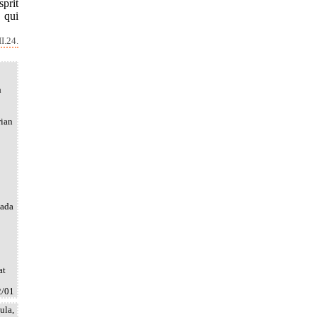
sprit
, qui
I.24.
h
rian
pada
at
2/01
ula,