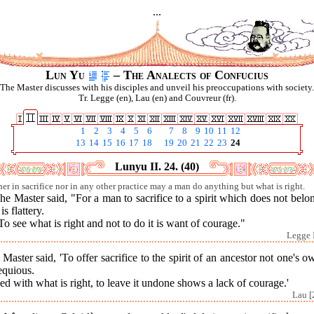
...
Lun Yu
– The Analects of Confucius
The Master discusses with his disciples and unveil his preoccupations with society.
Tr. Legge (en), Lau (en) and Couvreur (fr).
1
2
3
4
5
6
7
8
9
10
11
12
13
14
15
16
17
18
19
20
21
22
23
24
Lunyu II. 24. (40)
her in sacrifice nor in any other practice may a man do anything but what is right.
he Master said, "For a man to sacrifice to a spirit which does not belo
is flattery.
To see what is right and not to do it is want of courage."
Legge I
Master said, 'To offer sacrifice to the spirit of an ancestor not one's o
equious.
ed with what is right, to leave it undone shows a lack of courage.'
Lau [