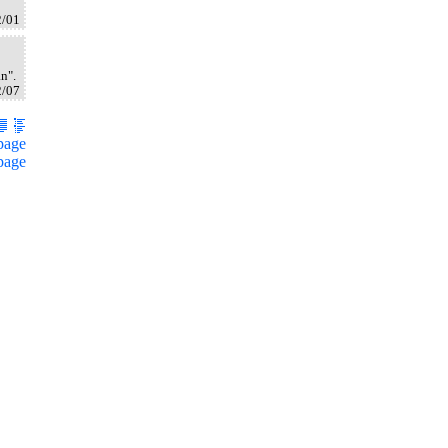
2/01
n".
2/07
page
page