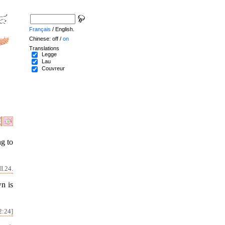
Français
/ English.
Chinese: off /
on
Translations
Legge
Lau
Couvreur
ng to
I.24.
wn is
2:24]