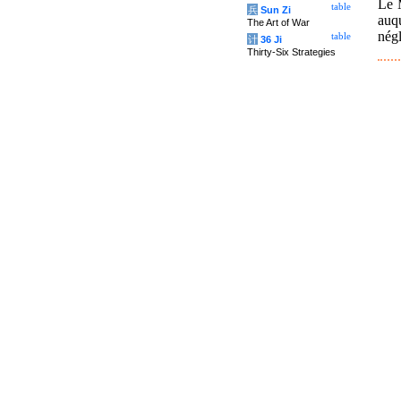
Le M
table
兵
Sun Zi
auqu
The Art of War
négl
table
计
36 Ji
Thirty-Six Strategies