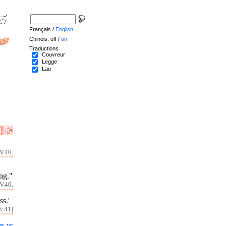
Français /
English
.
Chinois: off /
on
Traductions
Couvreur
Legge
Lau
V.40.
ing."
V.40.
ss.'
5:41]