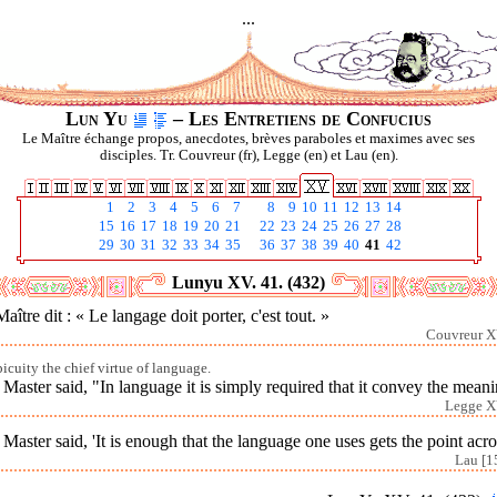
...
Lun Yu
– Les Entretiens de Confucius
Le Maître échange propos, anecdotes, brèves paraboles et maximes avec ses
disciples. Tr. Couvreur (fr), Legge (en) et Lau (en).
1
2
3
4
5
6
7
8
9
10
11
12
13
14
15
16
17
18
19
20
21
22
23
24
25
26
27
28
29
30
31
32
33
34
35
36
37
38
39
40
41
42
Lunyu XV. 41. (432)
aître dit : « Le langage doit porter, c'est tout. »
Couvreur X
picuity the chief virtue of language.
Master said, "In language it is simply required that it convey the mean
Legge X
Master said, 'It is enough that the language one uses gets the point acro
Lau [1