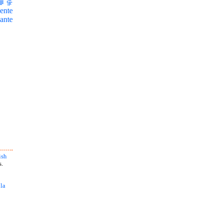
ente
ante
ish
s.
 la