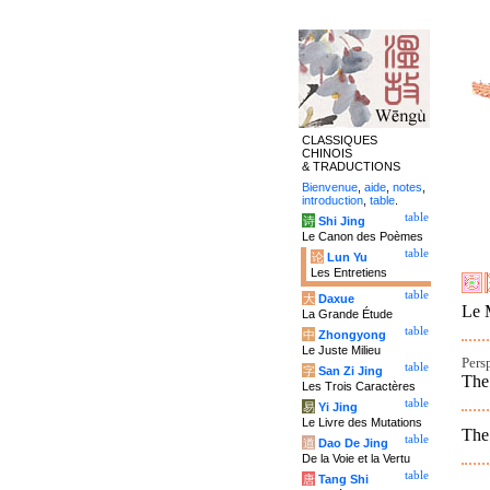
CLASSIQUES
CHINOIS
& TRADUCTIONS
Bienvenue
,
aide
,
notes
,
introduction
,
table
.
table
诗
Shi Jing
Le Canon des Poèmes
table
论
Lun Yu
Les Entretiens
table
大
Daxue
Le M
La Grande Étude
table
中
Zhongyong
Le Juste Milieu
Pers
table
字
San Zi Jing
The 
Les Trois Caractères
table
易
Yi Jing
Le Livre des Mutations
The 
table
道
Dao De Jing
De la Voie et la Vertu
table
唐
Tang Shi