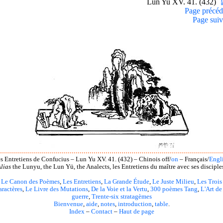
Lun Yu XV. 41. (432)
Page précéd
Page suiv
s Entretiens de Confucius – Lun Yu XV. 41. (432) – Chinois off/
on
– Français/
Engl
lias
the Lunyu, the Lun Yü, the Analects, les Entretiens du maître avec ses disciple
Le Canon des Poèmes
,
Les Entretiens
,
La Grande Étude
,
Le Juste Milieu
,
Les Trois
aractères
,
Le Livre des Mutations
,
De la Voie et la Vertu
,
300 poèmes Tang
,
L'Art de
guerre
,
Trente-six stratagèmes
Bienvenue
,
aide
,
notes
,
introduction
,
table
.
Index
–
Contact
–
Haut de page