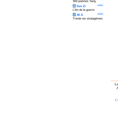
300 poèmes Tang
table
兵
Sun Zi
L'Art de la guerre
table
计
36 Ji
Trente-six stratagèmes
Le
A
C