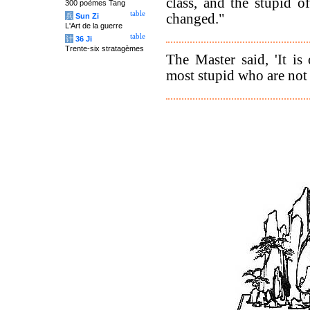
class, and the stupid o
300 poèmes Tang
table
changed."
兵
Sun Zi
L'Art de la guerre
table
计
36 Ji
Trente-six stratagèmes
The Master said, 'It is
most stupid who are not 