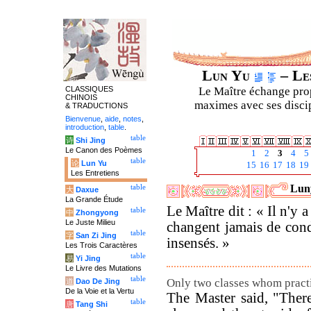
Lun Yu
– Les
CLASSIQUES
Le Maître échange prop
CHINOIS
maximes avec ses discipl
& TRADUCTIONS
Bienvenue
,
aide
,
notes
,
introduction
,
table
.
table
诗
Shi Jing
Le Canon des Poèmes
1
2
3
4
5
table
论
Lun Yu
15
16
17
18
19
Les Entretiens
Luny
table
大
Daxue
La Grande Étude
Le Maître dit : « Il n'y
table
中
Zhongyong
Le Juste Milieu
changent jamais de condu
table
字
San Zi Jing
insensés. »
Les Trois Caractères
table
易
Yi Jing
Le Livre des Mutations
table
Only two classes whom pract
道
Dao De Jing
De la Voie et la Vertu
The Master said, "There
table
唐
Tang Shi