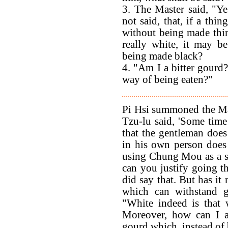
3. The Master said, "Yes
not said, that, if a thi
without being made thin?
really white, it may b
being made black?
4. "Am I a bitter gourd
way of being eaten?"
Pi Hsi summoned the Ma
Tzu-lu said, 'Some time
that the gentleman doe
in his own person does
using Chung Mou as a st
can you justify going the
did say that. But has it
which can withstand g
"White indeed is that 
Moreover, how can I al
gourd which, instead of 