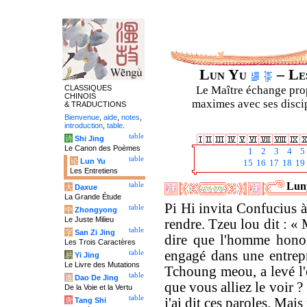
Lun Yu
– Les
CLASSIQUES
Le Maître échange prop
CHINOIS
maximes avec ses discipl
& TRADUCTIONS
Bienvenue
,
aide
,
notes
,
introduction
,
table
.
table
诗
Shi Jing
Le Canon des Poèmes
1
2
3
4
5
table
论
Lun Yu
15
16
17
18
19
Les Entretiens
Luny
table
大
Daxue
La Grande Étude
Pi Hi invita Confucius à 
table
中
Zhongyong
Le Juste Milieu
rendre. Tzeu lou dit : « 
table
字
San Zi Jing
dire que l'homme hono
Les Trois Caractères
engagé dans une entrepr
table
易
Yi Jing
Le Livre des Mutations
Tchoung meou, a levé l'é
table
道
Dao De Jing
que vous alliez le voir ? 
De la Voie et la Vertu
table
j'ai dit ces paroles. Mais
唐
Tang Shi