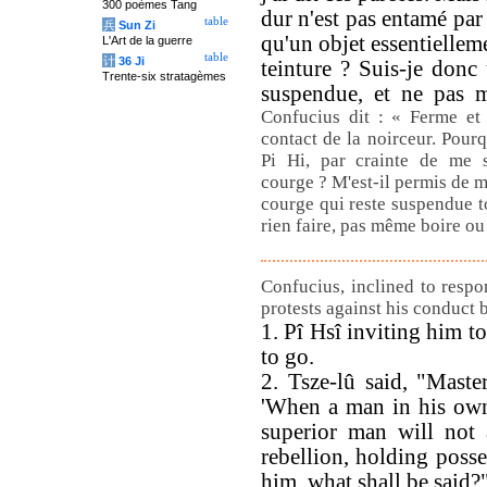
300 poèmes Tang
dur n'est pas entamé par
table
兵
Sun Zi
qu'un objet essentiellem
L'Art de la guerre
table
计
36 Ji
teinture ? Suis-je donc
Trente-six stratagèmes
suspendue, et ne pas 
Confucius dit : « Ferme et
contact de la noirceur. Pourq
Pi Hi, par crainte de me 
courge ? M'est-il permis de
courge qui reste suspendue t
rien faire, pas même boire o
Confucius, inclined to resp
protests against his conduct 
1. Pî Hsî inviting him t
to go.
2. Tsze-lû said, "Maste
'When a man in his own 
superior man will not 
rebellion, holding poss
him, what shall be said?