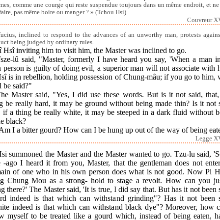
es, comme une courge qui reste suspendue toujours dans un même endroit, et ne
 faire, pas même boire ou manger ? » (Tchou Hsi)
Couvreur XV
ucius, inclined to respond to the advances of an unworthy man, protests agains
uct being judged by ordinary rules.
î Hsî inviting him to visit him, the Master was inclined to go.
Tsze-lû said, "Master, formerly I have heard you say, 'When a man in
person is guilty of doing evil, a superior man will not associate with 
sî is in rebellion, holding possession of Chung-mâu; if you go to him,
l be said?"
he Master said, "Yes, I did use these words. But is it not said, that,
g be really hard, it may be ground without being made thin? Is it not 
, if a thing be really white, it may be steeped in a dark fluid without 
e black?
Am I a bitter gourd? How can I be hung up out of the way of being eat
Legge XV
Hsi summoned the Master and the Master wanted to go. Tzu-lu said, '
e -ago I heard it from you, Master, that the gentleman does not enter
ain of one who in his own person does what is not good. Now Pi Hs
ng Chung Mou as a strong- hold to stage a revolt. How can you jus
g there?' The Master said, 'It is true, I did say that. But has it not been 
rd indeed is that which can withstand grinding"? Has it not been s
ite indeed is that which can withstand black dye"? Moreover, how c
ow myself to be treated like a gourd which, instead of being eaten, h