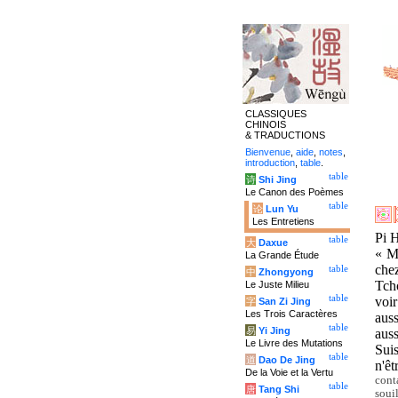
CLASSIQUES
CHINOIS
& TRADUCTIONS
Bienvenue
,
aide
,
notes
,
introduction
,
table
.
table
诗
Shi Jing
Le Canon des Poèmes
table
论
Lun Yu
Les Entretiens
Pi H
table
大
Daxue
« Ma
La Grande Étude
che
table
中
Zhongyong
Tcho
Le Juste Milieu
table
voir
字
San Zi Jing
Les Trois Caractères
auss
table
易
Yi Jing
auss
Le Livre des Mutations
Suis
table
道
Dao De Jing
n'ê
De la Voie et la Vertu
cont
table
唐
Tang Shi
soui