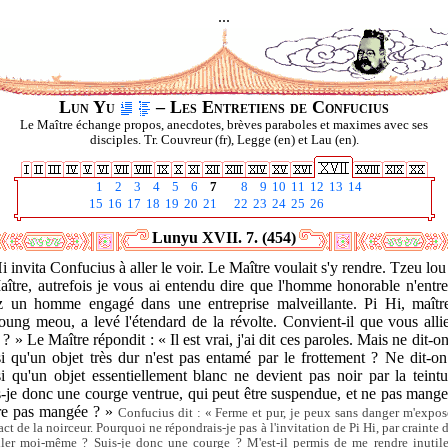
...
Lun Yu
– Les Entretiens de Confucius
Le Maître échange propos, anecdotes, brèves paraboles et maximes avec ses
disciples. Tr. Couvreur (fr), Legge (en) et Lau (en).
1
2
3
4
5
6
7
8
9
10
11
12
13
14
15
16
17
18
19
20
21
22
23
24
25
26
Lunyu XVII. 7. (454)
i invita Confucius à aller le voir. Le Maître voulait s'y rendre. Tzeu lou 
ître, autrefois je vous ai entendu dire que l'homme honorable n'entr
z un homme engagé dans une entreprise malveillante. Pi Hi, maîtr
ung meou, a levé l'étendard de la révolte. Convient-il que vous alli
 ? » Le Maître répondit : « Il est vrai, j'ai dit ces paroles. Mais ne dit-o
i qu'un objet très dur n'est pas entamé par le frottement ? Ne dit-o
i qu'un objet essentiellement blanc ne devient pas noir par la teint
-je donc une courge ventrue, qui peut être suspendue, et ne pas mang
tre pas mangée ? »
Confucius dit : « Ferme et pur, je peux sans danger m'expos
act de la noirceur. Pourquoi ne répondrais-je pas à l'invitation de Pi Hi, par crainte 
ller moi-même ? Suis-je donc une courge ? M'est-il permis de me rendre inutil