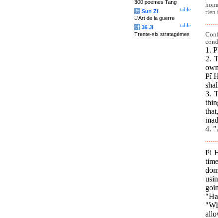
300 poèmes Tang
homm
table
兵
Sun Zi
rien
L'Art de la guerre
table
计
36 Ji
Conf
Trente-six stratagèmes
cond
1. P
2. 
own 
Pî H
shal
3. T
thin
that
mad
4. "
Pi 
tim
dom
usi
goin
"Ha
"Wh
all