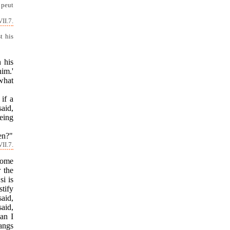
 peut
II.7.
t his
 his
him.'
 what
 if a
said,
being
en?"
II.7.
Some
 the
i is
tify
said,
aid,
an I
angs