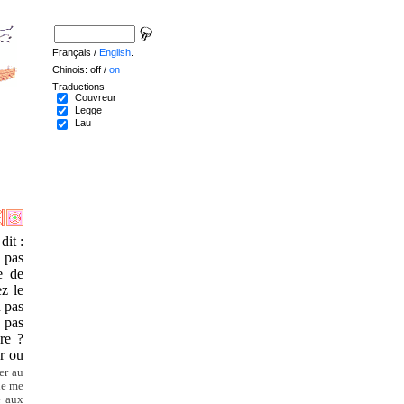
Français /
English
.
Chinois: off /
on
Traductions
Couvreur
Legge
Lau
dit :
e pas
e de
ez le
n pas
n pas
ure ?
er ou
er au
de me
e aux