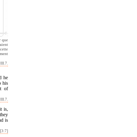
r que
aient
cette
iment
II.7.
d he
o his
t of
III.7.
t is,
they
d is
[3:7]