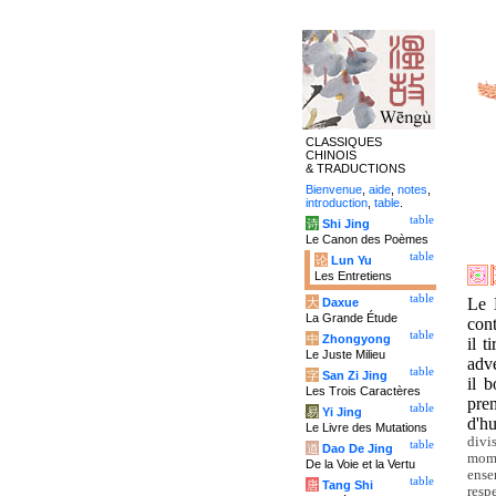
CLASSIQUES
CHINOIS
& TRADUCTIONS
Bienvenue
,
aide
,
notes
,
introduction
,
table
.
table
诗
Shi Jing
Le Canon des Poèmes
table
论
Lun Yu
Les Entretiens
table
Le 
大
Daxue
La Grande Étude
cont
table
中
Zhongyong
il t
Le Juste Milieu
adve
table
字
San Zi Jing
il 
Les Trois Caractères
pre
table
易
Yi Jing
d'h
Le Livre des Mutations
divi
table
道
Dao De Jing
mome
De la Voie et la Vertu
ense
table
唐
Tang Shi
resp