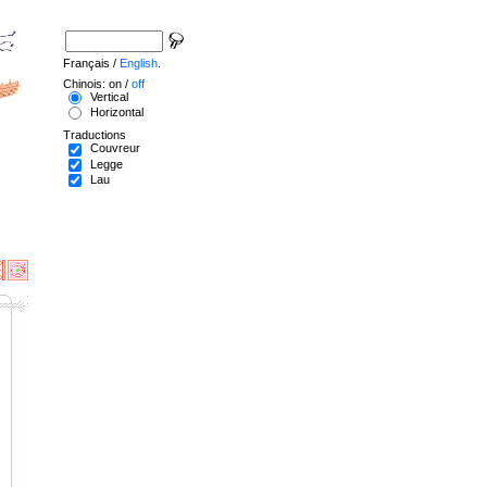
Français /
English
.
Chinois: on /
off
Vertical
Horizontal
Traductions
Couvreur
Legge
Lau