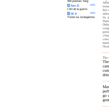
300 poèmes Tang
APrè
table
兵
Sun Zi
tena
L'Art de la guerre
fini 
table
salu
计
36 Ji
Trente-six stratagèmes
tir,
liqu
Ordi
coup
pren
c'ét
conc
mani
l'ho
The 
The
cann
com
drin
Mast
per
go 
gent