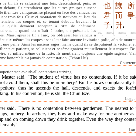
s le tir, ils se saluaient une fois, descendaient, puis, se
也
讓
所
nt debout, ils attendaient que les autres groupes eussent
de tirer. Les vainqueurs, se plaçant en face des vaincus, les
君
而
爭
aient trois fois. Ceux-ci montaient de nouveau au lieu du
 prenaient les coupes et, se tenant debout, buvaient la
子
升
eur qu'ils devaient accepter à titre de châtiment.
nairement, quand on offrait à boire, on présentait les
es. Mais, après le tir à l'arc, on obligeait les vaincus à
dre eux-mêmes les coupes ; sans leur faire aucune invitation polie, afin de montre
ait une peine. Ainsi les anciens sages, même quand ils se disputaient la victoire, ét
iliants et patients, se saluaient et se témoignaient mutuellement leur respect. De 
ère, au milieu même de la lutte, ils montraient toujours une égale sagesse. Vra
mme honorable n'a jamais de contestation. (Tchou Hsi)
Couvreur I
superior man avoids all contentious striving.
 Master said, "The student of virtue has no contentions. If it be sai
ot avoid them, shall this be in archery? But he bows complaisantly t
petitors; thus he ascends the hall, descends, and exacts the forfei
king. In his contention, he is still the Chün-tsze."
Legge 
er said, 'There is no contention between gentlemen. The nearest to i
haps, archery. In archery they bow and make way for one another as 
up and on coming down they drink together. Even the way they conten
lemanly.'
Lau 