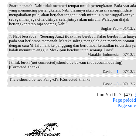
Suatu pepatah ‘Nabi tidak memberi tempat untuk pertengkaran. Pada saat ada
yang memancing pertengkaran, Nabi biasanya akan berusaha menghindari/
mengabaikan pula, akan berjabat tangan untuk minta izin meninggalkannya
sebagai menjaga citra dirinya, selanjutnya akan minum. Walaupun diajak
bertengkar tetap saja seorang Nabi‘.
Sugiar Yao – 01/12/
7. Nabi bersabda : "Seorang Junzi tidak mau berebut. Kalau berebut, itu hany
pada saat berlomba memanah. Mereka saling mengalah dan memberi horamt
dengan cara Yi, lalu naik ke panggung dan berlomba; kemudian turun dan y
kalah meminum anggur. Meskipun berebut tetap seorang Junzi".
Matakin-Indonesia – 07/12/
I think bu-xi (not connected) should be bu-xun (not accommodating).
[Corrected, thanks]
David –
1
– 07/12/
There should be two Feng-xi's. [Corrected, thanks]
David –
8
– 07/12/
Lun Yu III. 7. (47)
Page précéd
Page suiv