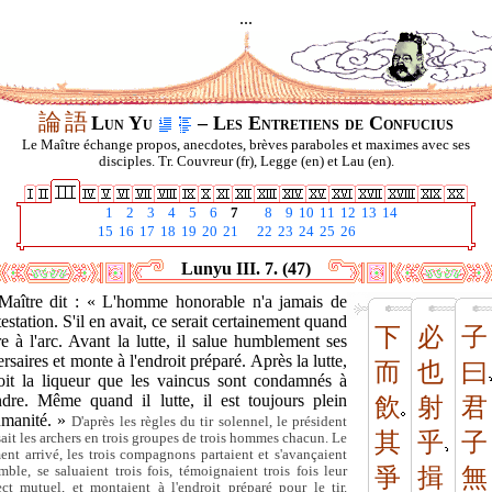
...
論
語
Lun Yu
– Les Entretiens de Confucius
Le Maître échange propos, anecdotes, brèves paraboles et maximes avec ses
disciples. Tr. Couvreur (fr), Legge (en) et Lau (en).
1
2
3
4
5
6
7
8
9
10
11
12
13
14
15
16
17
18
19
20
21
22
23
24
25
26
Lunyu III. 7. (47)
Maître dit : « L'homme honorable n'a jamais de
estation. S'il en avait, ce serait certainement quand
下
必
子
ire à l'arc. Avant la lutte, il salue humblement ses
rsaires et monte à l'endroit préparé. Après la lutte,
而
也
曰
boit la liqueur que les vaincus sont condamnés à
ndre. Même quand il lutte, il est toujours plein
飲
射
君
umanité. »
D'après les règles du tir solennel, le président
其
乎
子
sait les archers en trois groupes de trois hommes chacun. Le
nt arrivé, les trois compagnons partaient et s'avançaient
mble, se saluaient trois fois, témoignaient trois fois leur
爭
揖
無
ect mutuel, et montaient à l'endroit préparé pour le tir.