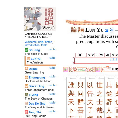
論
語
Lun Yu
–
CHINESE CLASSICS
The Master discusses 
& TRANSLATIONS
preoccupations with so
Welcome
,
help
,
notes
,
introduction
,
table
.
C
table
诗
Shi Jing
The Book of Odes
table
论
Lun Yu
1
2
3
The Analects
table
Luny
大
Daxue
Great Learning
table
中
Zhongyong
Doctrine of the Mean
誰
與
以
世
其
table
字
San Zi Jing
Three-characters book
與
同
告
之
從
table
易
Yi Jing
The Book of Changes
天
群
夫
士
辟
table
道
Dao De Jing
The Way and its Power
下
吾
子
哉
人
table
唐
Tang Shi
300 Tang Poems