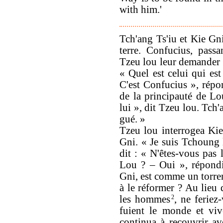
with him.'
Tch'ang Ts'iu et Kie Gni
terre. Confucius, pass
Tzeu lou leur demander o
« Quel est celui qui est
C'est Confucius », répo
de la principauté de Lou
lui », dit Tzeu lou. Tch'
gué. »
Tzeu lou interrogea Kie
Gni. « Je suis Tchoung 
dit : « N'êtes-vous pas 
Lou ? – Oui », répondi
Gni, est comme un torren
à le réformer ? Au lieu
les hommes
2
, ne feriez
fuient le monde et viv
continua à recouvrir av