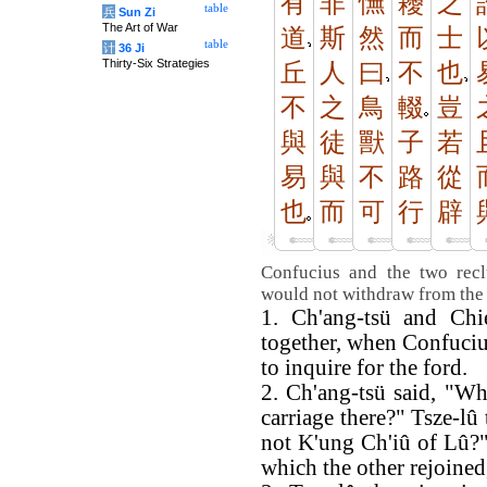
有
非
憮
耰
之
table
兵
Sun Zi
The Art of War
道
斯
然
而
士
table
计
36 Ji
Thirty-Six Strategies
丘
人
曰
不
也
不
之
鳥
輟
豈
與
徒
獸
子
若
易
與
不
路
從
也
而
可
行
辟
Confucius and the two recl
would not withdraw from the
1. Ch'ang-tsü and Chi
together, when Confuciu
to inquire for the ford.
2. Ch'ang-tsü said, "Who
carriage there?" Tsze-lû t
not K'ung Ch'iû of Lû?" 
which the other rejoined