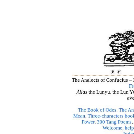
The Analects of Confucius – 
Fr
Alias
the Lunyu, the Lun Yü,
ave
The Book of Odes
,
The An
Mean
,
Three-characters boo
Power
,
300 Tang Poems
,
Welcome
,
help
Inde