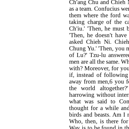
Ch'ang Chu and Chieh N
as a team. Confucius wen
them where the ford wa
taking charge of the ca
Ch'iu.' 'Then, he must b
'Then, he doesn't have 
asked Chieh Ni. Chieh
Chung Yu.' 'Then, you m
of Lu?' Tzu-lu answere
men are all the same. Wh
with? Moreover, for you
if, instead of followi
away from men,6 you f
the world altogether?
harrowing without inter
what was said to Con
thought for a while and
birds and beasts. Am I
Who, then, is there fo
Way is to be found in th