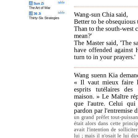
table
兵
Sun Zi
The Art of War
table
Wang-sun Chia said,
计
36 Ji
Thirty-Six Strategies
Better to be obsequious 
Than to the south-west c
mean?'
The Master said, 'The 
have offended against 
turn to in your prayers.'
Wang suenn Kia demanda 
« Il vaut mieux faire 
esprits tutélaires des
maison. » Le Maître ré
que l'autre. Celui qui
pardon par l'entremise d
un grand préfet tout-puissa
était alors dans cette princ
avait l'intention de sollicite
lui ; mais il n'osait le lui 