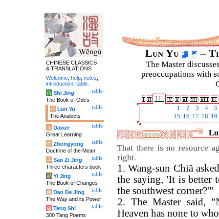
Lun Yu
– Th
CHINESE CLASSICS
The Master discusses 
& TRANSLATIONS
preoccupations with so
Welcome
,
help
,
notes
,
C
introduction
,
table
.
table
诗
Shi Jing
The Book of Odes
table
1
2
3
4
5
论
Lun Yu
The Analects
15
16
17
18
19
table
大
Daxue
Lun
Great Learning
table
中
Zhongyong
That there is no resource a
Doctrine of the Mean
right.
table
字
San Zi Jing
1. Wang-sun Chiâ asked
Three-characters book
table
易
Yi Jing
the saying, 'It is better
The Book of Changes
the southwest corner?'"
table
道
Dao De Jing
The Way and its Power
2. The Master said, "
table
唐
Tang Shi
Heaven has none to who
300 Tang Poems