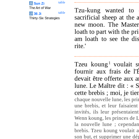
table
兵
Sun Zi
The Art of War
Tzu-kung wanted to 
table
计
36 Ji
sacrificial sheep at th
Thirty-Six Strategies
new moon. The Master 
loath to part with the pri
am loath to see the di
rite.'
Tzeu koung
1
voulait s
fournir aux frais de l'
devait être offerte aux a
lune. Le Maître dit : « 
cette brebis ; moi, je ti
chaque nouvelle lune, les pri
une brebis, et leur faisaient
invités, ils leur présentaie
Wenn koung, les princes de L
la nouvelle lune ; cependant
brebis. Tzeu koung voulait ab
son but, et supprimer une dép