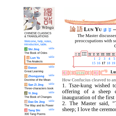
論
語
Lun Yu
–
CHINESE CLASSICS
The Master discusses 
& TRANSLATIONS
preoccupations with so
Welcome
,
help
,
notes
,
introduction
,
table
.
C
table
诗
Shi Jing
The Book of Odes
table
论
Lun Yu
1
2
3
4
5
The Analects
15
16
17
18
19
table
大
Daxue
Great Learning
Lun
table
中
Zhongyong
How Confucius cleaved to anc
Doctrine of the Mean
table
1. Tsze-kung wished t
字
San Zi Jing
Three-characters book
offering of a sheep 
table
易
Yi Jing
inauguration of the firs
The Book of Changes
table
道
Dao De Jing
2. The Master said, "
The Way and its Power
sheep; I love the ceremo
table
唐
Tang Shi
300 Tang Poems