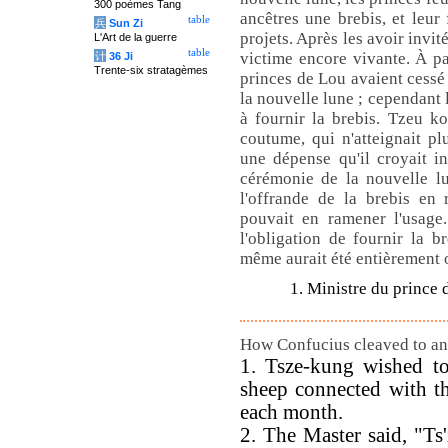
300 poèmes Tang
ancêtres une brebis, et leur 
table
兵
Sun Zi
projets. Après les avoir invité
L'Art de la guerre
table
victime encore vivante. À p
计
36 Ji
Trente-six stratagèmes
princes de Lou avaient cessé
la nouvelle lune ; cependant 
à fournir la brebis. Tzeu ko
coutume, qui n'atteignait pl
une dépense qu'il croyait in
cérémonie de la nouvelle l
l'offrande de la brebis en 
pouvait en ramener l'usage.
l'obligation de fournir la b
même aurait été entièrement 
1. Ministre du prince 
How Confucius cleaved to anc
1. Tsze-kung wished to
sheep connected with th
each month.
2. The Master said, "Ts'