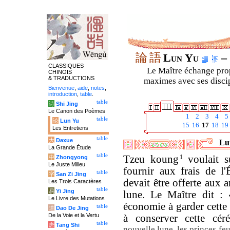
論
語
Lun Yu
– 
CLASSIQUES
Le Maître échange prop
CHINOIS
& TRADUCTIONS
maximes avec ses discipl
Bienvenue
,
aide
,
notes
,
introduction
,
table
.
table
诗
Shi Jing
Le Canon des Poèmes
1
2
3
4
5
table
论
Lun Yu
15
16
17
18
19
Les Entretiens
table
大
Daxue
Lun
La Grande Étude
table
Tzeu koung
1
voulait s
中
Zhongyong
Le Juste Milieu
fournir aux frais de l'
table
字
San Zi Jing
devait être offerte aux a
Les Trois Caractères
table
易
Yi Jing
lune. Le Maître dit : 
Le Livre des Mutations
économie à garder cette b
table
道
Dao De Jing
De la Voie et la Vertu
à conserver cette cé
table
唐
Tang Shi
nouvelle lune, les princes feu