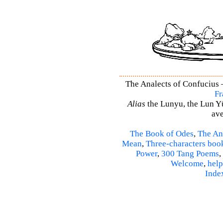
The Analects of Confucius –
Fr
Alias
the Lunyu, the Lun Yü,
ave
The Book of Odes
,
The An
Mean
,
Three-characters boo
Power
,
300 Tang Poems
,
Welcome
,
help
Inde