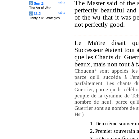
The Master said of the 
table
兵
Sun Zi
The Art of War
perfectly beautiful and
table
计
36 Ji
of the wu that it was pe
Thirty-Six Strategies
not perfectly good.
Le Maître disait q
Successeur étaient tout à
que les Chants du Guerrie
beaux, mais non tout à f
Chouenn
1
sont appelés les
parce qu'il succéda à l'e
parfaitement. Les chants d
Guerrier, parce qu'ils célèbr
peuple de la tyrannie de Tc
nombre de neuf, parce qu'il
Guerrier sont au nombre de si
Hsi)
1. Deuxième souverain
2. Premier souverain 
3. « Ou » signifie, en