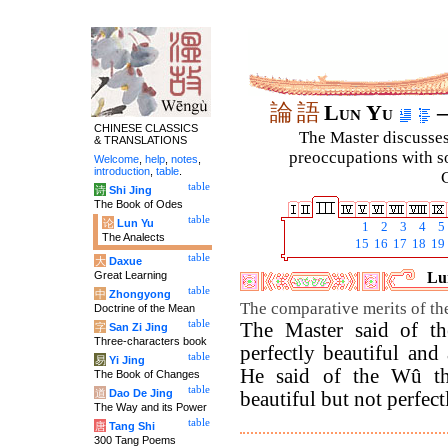
論
語
Lun Yu
–
CHINESE CLASSICS
The Master discusses 
& TRANSLATIONS
preoccupations with so
Welcome
,
help
,
notes
,
introduction
,
table
.
C
table
诗
Shi Jing
The Book of Odes
table
论
Lun Yu
1
2
3
4
5
The Analects
15
16
17
18
19
table
大
Daxue
Great Learning
Lun
table
中
Zhongyong
The comparative merits of t
Doctrine of the Mean
table
The Master said of th
字
San Zi Jing
Three-characters book
perfectly beautiful and
table
易
Yi Jing
He said of the Wû tha
The Book of Changes
table
道
Dao De Jing
beautiful but not perfec
The Way and its Power
table
唐
Tang Shi
300 Tang Poems