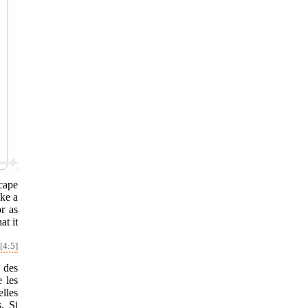
scape
ke a
r as
at it
[4:5]
 des
e les
elles
. Si