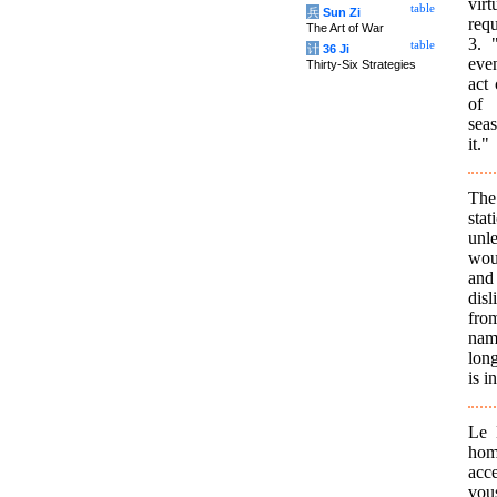
vir
table
兵
Sun Zi
req
The Art of War
3. 
table
计
36 Ji
even
Thirty-Six Strategies
act
of 
sea
it."
The
sta
unle
wou
and
disl
fro
nam
long
is i
Le 
homm
acce
vou