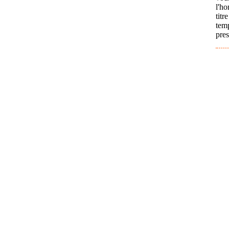
l'h
tit
temp
pres