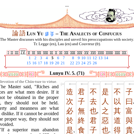
...
論
語
Lun Yu
– The Analects of Confucius
The Master discusses with his disciples and unveil his preoccupations with society.
Tr. Legge (en), Lau (en) and Couvreur (fr).
1
2
3
4
5
6
7
8
9
10
11
12
13
14
15
16
17
18
19
20
21
22
23
24
25
26
Lunyu IV. 5. (71)
devotion of the Chün-tsze to virtue.
The Master said, "Riches and
造
君
不
是
不
子
ors are what men desire. If it
not be obtained in the proper
次
子
去
人
以
曰
, they should not be held.
erty and meanness are what
必
無
也
之
其
富
dislike. If it cannot be avoided
the proper way, they should not
於
終
君
惡
道
與
avoided.
是
食
子
也
得
貴
"If a superior man abandon