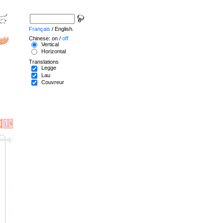
Français
/ English.
Chinese: on /
off
Vertical
Horizontal
Translations
Legge
Lau
Couvreur