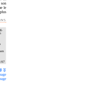
 son
e le
 plus
IV.5.
g,
n
h
lam
2/07
page
page