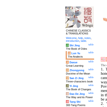
CHINESE CLASSICS
& TRANSLATIONS
Welcome
,
help
,
notes
,
introduction
,
table
.
table
诗
Shi Jing
The Book of Odes
table
论
Lun Yu
The Analects
table
大
Daxue
The 
Great Learning
1. 
table
中
Zhongyong
hon
Doctrine of the Mean
can
table
字
San Zi Jing
Three-characters book
way
table
Pov
易
Yi Jing
The Book of Changes
men 
table
道
Dao De Jing
in 
The Way and its Power
be 
table
唐
Tang Shi
2. 
300 Tang Poems