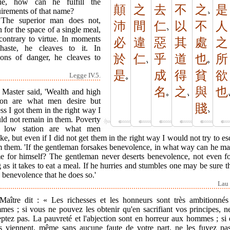
tue, how can he fulfill the
顛
之
去
不
之
是
uirements of that name?
"The superior man does not,
沛
間
仁
以
不
人
 for the space of a single meal,
 contrary to virtue. In moments
必
違
惡
其
處
之
haste, he cleaves to it. In
於
仁
乎
道
也
所
sons of danger, he cleaves to
是
成
得
貧
欲
Legge IV.5.
名
之
與
也
 Master said, 'Wealth and high
tion are what men desire but
賤
ss I got them in the right way I
ld not remain in them. Poverty
 low station are what men
ike, but even if I did not get them in the right way I would not try to e
m them. 'If the gentleman forsakes benevolence, in what way can he ma
e for himself? The gentleman never deserts benevolence, not even fo
 as it takes to eat a meal. If he hurries and stumbles one may be sure th
n benevolence that he does so.'
Lau 
Maître dit : « Les richesses et les honneurs sont très ambitionnés
es ; si vous ne pouvez les obtenir qu'en sacrifiant vos principes, n
ptez pas. La pauvreté et l'abjection sont en horreur aux hommes ; si 
s viennent, même sans aucune faute de votre part, ne les fuyez pas