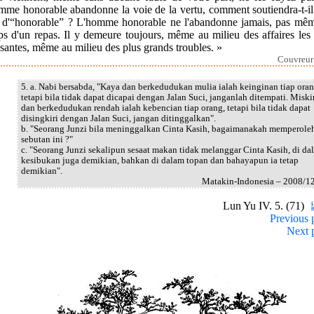
omme honorable abandonne la voie de la vertu, comment soutiendra-t-il
re d'“honorable” ? L'homme honorable ne l'abandonne jamais, pas mêm
s d'un repas. Il y demeure toujours, même au milieu des affaires les
santes, même au milieu des plus grands troubles. »
Couvreur 
5. a. Nabi bersabda, "Kaya dan berkedudukan mulia ialah keinginan tiap oran
tetapi bila tidak dapat dicapai dengan Jalan Suci, janganlah ditempati. Miski
dan berkedudukan rendah ialah kebencian tiap orang, tetapi bila tidak dapat
disingkiri dengan Jalan Suci, jangan ditinggalkan".
b. "Seorang Junzi bila meninggalkan Cinta Kasih, bagaimanakah memperole
sebutan ini ?"
c. "Seorang Junzi sekalipun sesaat makan tidak melanggar Cinta Kasih, di da
kesibukan juga demikian, bahkan di dalam topan dan bahayapun ia tetap
demikian".
Matakin-Indonesia – 2008/1
Lun Yu IV. 5. (71)
Previous 
Next 