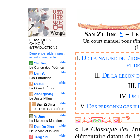
San Zi Jing
– Le 
CLASSIQUES
Un court manuel pour s'ini
CHINOIS
(f
& TRADUCTIONS
Bienvenue
,
aide
,
notes
,
I.
De la nature de l'hom
introduction
,
table
.
table
诗
Shi Jing
et de
Le Canon des Poèmes
table
论
Lun Yu
II.
De la leçon d
Les Entretiens
table
大
Daxue
III.
La Grande Étude
table
中
Zhongyong
IV.
De l
Le Juste Milieu
table
字
San Zi Jing
V.
Des personnages ill
Les Trois Caractères
table
易
Yi Jing
Le Livre des Mutations
table
道
Dao De Jing
« Le
Classique des Tr
De la Voie et la Vertu
élémentaire datant de l'
table
唐
Tang Shi