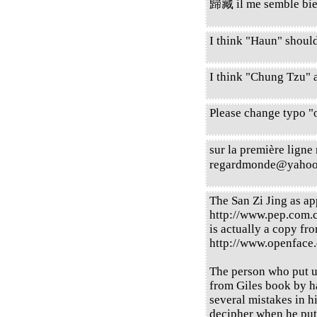
歸藏 il me semble bie
I think "Haun" shoul
I think "Chung Tzu" 
Please change typo "
sur la première ligne
regardmonde@yahoo
The San Zi Jing as ap
http://www.pep.com.
is actually a copy fr
http://www.openface.
The person who put up
from Giles book by h
several mistakes in h
decipher when he put