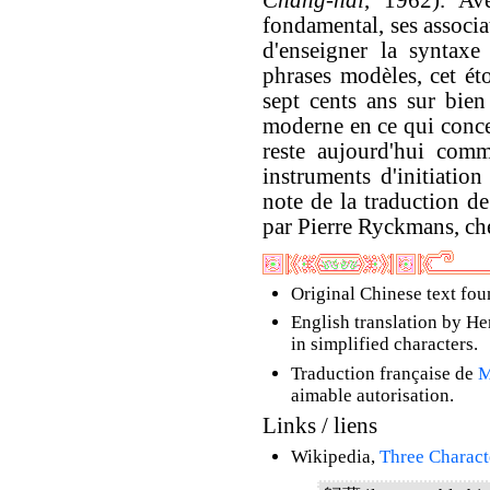
Chang-hai
, 1962). Ave
fondamental, ses associa
d'enseigner la syntaxe
phrases modèles, cet ét
sept cents ans sur bie
moderne en ce qui conce
reste aujourd'hui comm
instruments d'initiatio
note de la traduction de 
par Pierre Ryckmans, ch
Original Chinese text fo
English translation by He
in simplified characters.
Traduction française de
M
aimable autorisation.
Links / liens
Wikipedia,
Three Characte