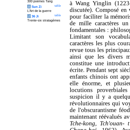
300 poèmes Tang
à Wang Yinglin (1223-1
table
兵
Sun Zi
discutée). Composé en v
L'Art de la guerre
pour faciliter la mémori
table
计
36 Ji
Trente-six stratagèmes
de mille caractères un
fondamentales : philosop
Limitant son vocabul
caractères les plus cou
revue tous les principau
ainsi que les divers m
constitue une introduct
écrite. Pendant sept siècl
enfants chinois ont appr
elle énorme, et plusi
locutions proverbiale
suspicion il y a quelqu
révolutionnaires qui vo
de l'obscurantisme féod
maintenant réévalués av
Tche-kong, Tch'ouan- t