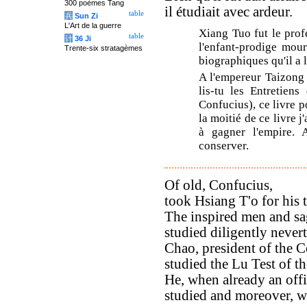
300 poèmes Tang
il étudiait avec ardeur.
table
兵
Sun Zi
L'Art de la guerre
Xiang Tuo fut le prof
table
计
36 Ji
l'enfant-prodige mour
Trente-six stratagèmes
biographiques qu'il a l
A l'empereur Taizong 
lis-tu les Entretien
Confucius), ce livre p
la moitié de ce livre j
à gagner l'empire. 
conserver.
Of old, Confucius,
took Hsiang T'o for his t
The inspired men and sa
studied diligently nevert
Chao, president of the C
studied the Lu Test of th
He, when already an offi
studied and moreover, wi