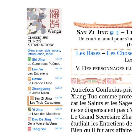
San Zi Jing
– Le
CLASSIQUES
Un court manuel pour s'ini
CHINOIS
(f
& TRADUCTIONS
Bienvenue
,
aide
,
notes
,
Les Bases
–
Les Chos
introduction
,
table
.
Le
table
诗
Shi Jing
Le Canon des Poèmes
V. Des personnages il
table
论
Lun Yu
Les Entretiens
table
大
Daxue
La Grande Étude
table
Autrefois Confucius prit
中
Zhongyong
Le Juste Milieu
Xiang Tuo comme profe
table
字
San Zi Jing
car les Saints et les Sage
Les Trois Caractères
ne se dispensaient pas d
table
易
Yi Jing
Le Livre des Mutations
Le Grand Secrétaire Zha
table
道
Dao De Jing
étudiait les Entretiens d
De la Voie et la Vertu
table
Bien qu'il fut aux affaire
唐
Tang Shi