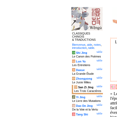
CLASSIQUES
CHINOIS
& TRADUCTIONS
I
Bienvenue
,
aide
,
notes
,
introduction
,
table
.
table
诗
Shi Jing
Le Canon des Poèmes
table
论
Lun Yu
Les Entretiens
table
大
Daxue
La Grande Étude
table
中
Zhongyong
Le Juste Milieu
table
字
San Zi Jing
Les Trois Caractères
« 
table
易
Yi Jing
l'é
Le Livre des Mutations
attr
table
道
Dao De Jing
faci
De la Voie et la Vertu
éve
table
唐
Tang Shi