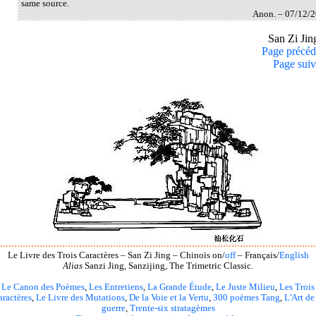
same source.
Anon. – 07/12/
San Zi Ji
Page précéd
Page suiv
Le Livre des Trois Caractères – San Zi Jing – Chinois on/
off
– Français/
English
Alias
Sanzi Jing, Sanzijing, The Trimetric Classic.
Le Canon des Poèmes
,
Les Entretiens
,
La Grande Étude
,
Le Juste Milieu
,
Les Trois
aractères
,
Le Livre des Mutations
,
De la Voie et la Vertu
,
300 poèmes Tang
,
L'Art de
guerre
,
Trente-six stratagèmes