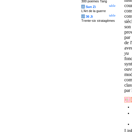
hist
300 poèmes Tang
cou
table
兵
Sun Zi
cons
L'Art de la guerre
cons
table
计
36 Ji
Trente-six stratagèmes
sièc
son 
prov
par 
de l
avec
yu 
fon
syn
ouvr
mod
com
clas
par
Link