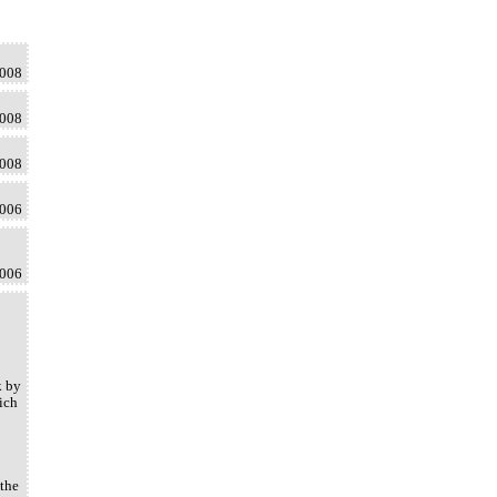
2008
2008
2008
2006
2006
k by
ich
 the