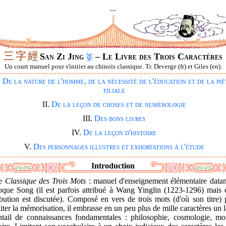
...
三
字
經
San Zi Jing
– Le Livre des Trois Caractères
Un court manuel pour s'initier au chinois classique. Tr. Deverge (fr) et Giles (en).
.
De la nature de l'homme, de la nécessité de l'éducation et de la pié
filiale
II.
De la leçon de choses et de numérologie
III.
Des bons livres
IV.
De la leçon d'histoire
V.
Des personnages illustres et exhortations à l'étude
Introduction
Le
Classique des Trois Mots
: manuel d'ensei­gnement élémentaire datan
poque Song (il est parfois attribué à Wang Yinglin (1223-1296) mais c
ibution est discutée). Composé en vers de trois mots (d'où son titre)
liter la mémorisation, il embrasse en un peu plus de mille caractères un 
ntail de connaissances fondamentales : philosophie, cosmologie, mor