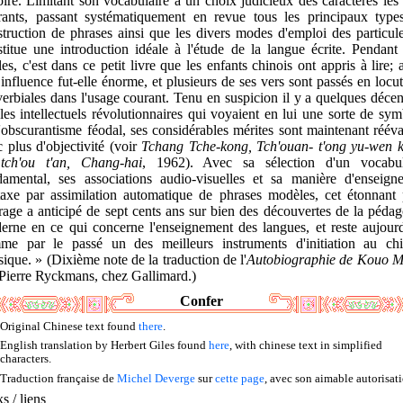
oire. Limitant son vocabulaire à un choix judicieux des caractères les
rants, passant systématiquement en revue tous les principaux type
truction de phrases ainsi que les divers modes d'emploi des particule
titue une introduction idéale à l'étude de la langue écrite. Pendant
les, c'est dans ce petit livre que les enfants chinois ont appris à lire; 
influence fut-elle énorme, et plusieurs de ses vers sont passés en locu
erbiales dans l'usage courant. Tenu en suspicion il y a quelques déce
les intellectuels révolutionnaires qui voyaient en lui une sorte de sy
'obscurantisme féodal, ses considérables mérites sont maintenant réév
 plus d'objectivité (voir
Tchang Tche-kong, Tch'ouan- t'ong yu-wen k
tch'ou t'an, Chang-hai
, 1962). Avec sa sélection d'un vocabul
damental, ses associations audio-visuelles et sa manière d'enseigne
taxe par assimilation automatique de phrases modèles, cet étonnant p
age a anticipé de sept cents ans sur bien des découvertes de la péda
erne en ce qui concerne l'enseignement des langues, et reste aujourd
me par le passé un des meilleurs instruments d'initiation au chi
sique. » (Dixième note de la traduction de l'
Autobiographie de Kouo M
 Pierre Ryckmans, chez Gallimard.)
Confer
Original Chinese text found
there
.
English translation by Herbert Giles found
here
, with chinese text in simplified
characters.
Traduction française de
Michel Deverge
sur
cette page
, avec son aimable autorisati
s / liens