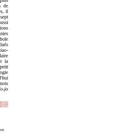
 plus
s de
s, il
 sept
aussi
tions
nnies
mbole
alués
iao-
aire
r la
etit
gogie
'hui
nois
o-jo
on.