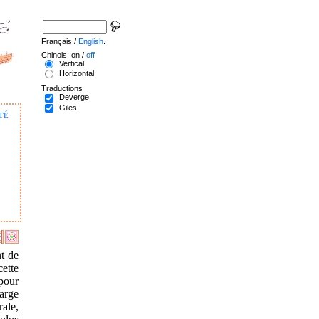
Français /
English
.
Chinois: on /
off
Vertical
Horizontal
Traductions
Deverge
Giles
té
t de
ette
 pour
large
ale,