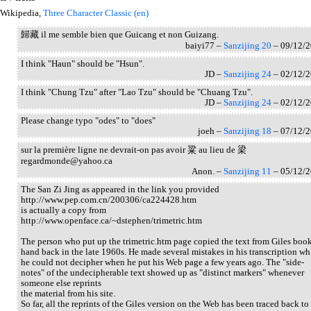
Wikipedia,
Three Character Classic (en)
歸藏 il me semble bien que Guicang et non Guizang.
baiyi77 –
Sanzijing 20
– 09/12/
I think "Haun" should be "Hsun".
JD –
Sanzijing 24
– 02/12/
I think "Chung Tzu" after "Lao Tzu" should be "Chuang Tzu".
JD –
Sanzijing 24
– 02/12/
Please change typo "odes" to "does"
joeh –
Sanzijing 18
– 07/12/
sur la première ligne ne devrait-on pas avoir 粱 au lieu de 梁
regardmonde@yahoo.ca
Anon. –
Sanzijing 11
– 05/12/
The San Zi Jing as appeared in the link you provided
http://www.pep.com.cn/200306/ca224428.htm
is actually a copy from
http://www.openface.ca/~dstephen/trimetric.htm
The person who put up the trimetric.htm page copied the text from Giles boo
hand back in the late 1960s. He made several mistakes in his transcription wh
he could not decipher when he put his Web page a few years ago. The "side-
notes" of the undecipherable text showed up as "distinct markers" whenever
someone else reprints
the material from his site.
So far, all the reprints of the Giles version on the Web has been traced back to