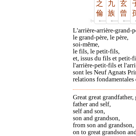
之
九
玄
倫
族
曾
L'arrière-arrière-grand-p
le grand-père, le père,
soi-même,
le fils, le petit-fils,
et, issus du fils et petit-fi
l'arrière-petit-fils et l'arr
sont les Neuf Agnats Pr
relations fondamentales
Great great grandfather, 
father and self,
self and son,
son and grandson,
from son and grandson,
on to great grandson and