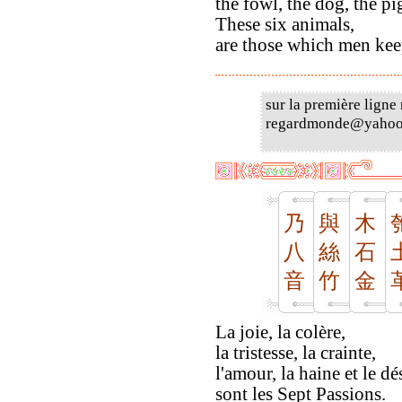
the fowl, the dog, the pi
These six animals,
are those which men kee
sur la première ligne
regardmonde@yahoo
乃
與
木
八
絲
石
音
竹
金
La joie, la colère,
la tristesse, la crainte,
l'amour, la haine et le dé
sont les Sept Passions.