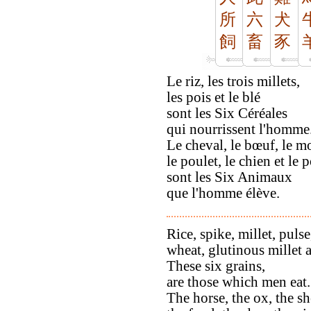
所
六
犬
飼
畜
豕
Le riz, les trois millets,
les pois et le blé
sont les Six Céréales
qui nourrissent l'homme
Le cheval, le bœuf, le m
le poulet, le chien et le 
sont les Six Animaux
que l'homme élève.
Rice, spike, millet, pulse
wheat, glutinous millet
These six grains,
are those which men eat.
The horse, the ox, the sh