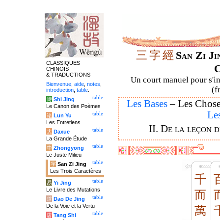
三
字
經
San Zi J
CLASSIQUES
C
CHINOIS
& TRADUCTIONS
Un court manuel pour s'ini
Bienvenue
,
aide
,
notes
,
(f
introduction
,
table
.
table
诗
Shi Jing
Les Bases
– Les Chos
Le Canon des Poèmes
Le
table
论
Lun Yu
Les Entretiens
II. De la leçon 
table
大
Daxue
La Grande Étude
table
中
Zhongyong
Le Juste Milieu
table
字
San Zi Jing
Les Trois Caractères
千
table
易
Yi Jing
Le Livre des Mutations
而
table
道
Dao De Jing
De la Voie et la Vertu
萬
table
唐
Tang Shi