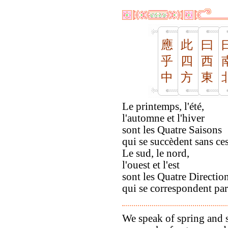
應
此
曰
乎
四
西
中
方
東
Le printemps, l'été,
l'automne et l'hiver
sont les Quatre Saisons
qui se succèdent sans ces
Le sud, le nord,
l'ouest et l'est
sont les Quatre Directio
qui se correspondent par
We speak of spring and