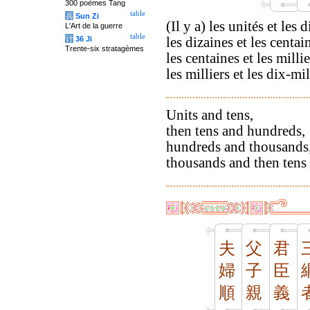
300 poèmes Tang
table
兵
Sun Zi
(Il y a) les unités et les 
L'Art de la guerre
table
计
36 Ji
les dizaines et les centai
Trente-six stratagèmes
les centaines et les millie
les milliers et les dix-mil
Units and tens,
then tens and hundreds,
hundreds and thousands
thousands and then tens
夫
父
君
婦
子
臣
順
親
義