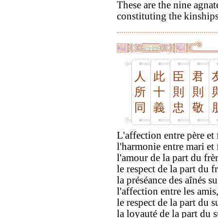
These are the nine agnat
constituting the kinship
人
此
臣
君
所
十
則
則
同
義
忠
敬
L'affection entre père et f
l'harmonie entre mari et
l'amour de la part du frèr
le respect de la part du f
la préséance des aînés sur
l'affection entre les amis
le respect de la part du s
la loyauté de la part du s