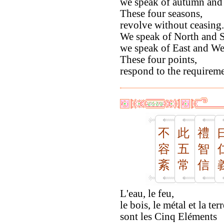
we speak of autumn and 
These four seasons,
revolve without ceasing.
We speak of North and 
we speak of East and We
These four points,
respond to the requireme
不
此
禮
容
五
智
紊
常
信
L'eau, le feu,
le bois, le métal et la terr
sont les Cinq Eléments