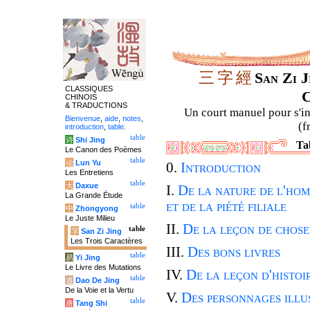
三
字
經
San Zi 
CLASSIQUES
C
CHINOIS
& TRADUCTIONS
Un court manuel pour s'ini
Bienvenue
,
aide
,
notes
,
(f
introduction
,
table
.
table
诗
Shi Jing
Ta
Le Canon des Poèmes
table
论
Lun Yu
0.
Introduction
Les Entretiens
table
大
Daxue
I.
De la nature de l'hom
La Grande Étude
et de la piété filiale
table
中
Zhongyong
Le Juste Milieu
II.
De la leçon de chose
table
字
San Zi Jing
Les Trois Caractères
III.
Des bons livres
table
易
Yi Jing
Le Livre des Mutations
IV.
De la leçon d'histoi
table
道
Dao De Jing
De la Voie et la Vertu
V.
Des personnages illus
table
唐
Tang Shi