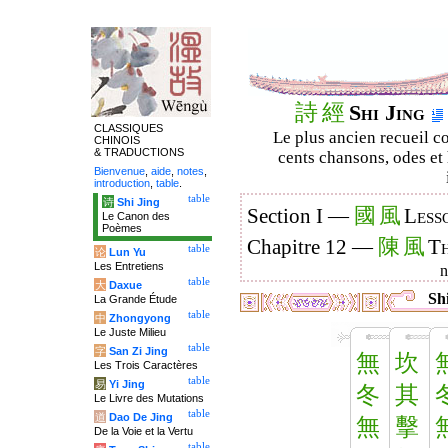
詩
經
Shi Jing
CLASSIQUES
Le plus ancien recueil co
CHINOIS
& TRADUCTIONS
cents chansons, odes et 
Bienvenue
,
aide
,
notes
,
introduction
,
table
.
table
诗
Shi Jing
國
風
Section I —
Less
Le Canon des
Poèmes
陳
風
Chapitre 12 —
Th
table
论
Lun Yu
Les Entretiens
table
大
Daxue
Shi
La Grande Étude
table
中
Zhongyong
Le Juste Milieu
table
字
San Zi Jing
無
坎
Les Trois Caractères
table
易
Yi Jing
冬
其
Le Livre des Mutations
table
道
Dao De Jing
無
擊
De la Voie et la Vertu
table