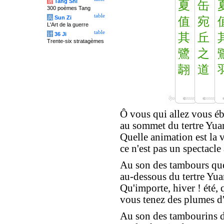
唐
Tang Shi
夏
缶
300 poèmes Tang
table
兵
Sun Zi
值
宛
L'Art de la guerre
table
计
36 Ji
其
丘
Trente-six stratagèmes
鷺
之
翿
道
Ô vous qui allez vous éb
au sommet du tertre Yua
Quelle animation est la v
ce n'est pas un spectacle 
Au son des tambours que
au-dessous du tertre Yua
Qu'importe, hiver ! été, 
vous tenez des plumes d'
Au son des tambourins d'