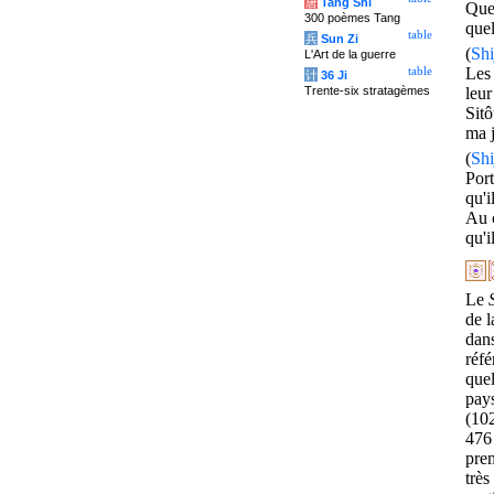
唐
Tang Shi
Que 
300 poèmes Tang
quel
table
兵
Sun Zi
(
Shi
L'Art de la guerre
Les 
table
计
36 Ji
Trente-six stratagèmes
leur
Sitô
ma j
(
Shi
Port
qu'i
Au c
qu'i
Le
de l
dan
réf
que
pay
(102
476
pre
très