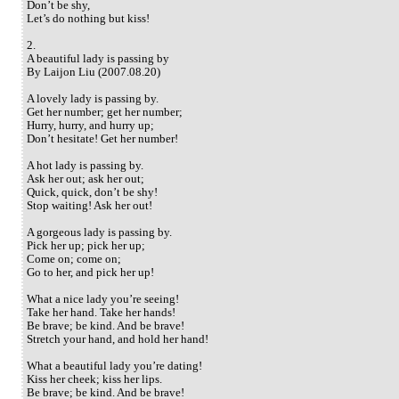
Don’t be shy,
Let’s do nothing but kiss!
2.
A beautiful lady is passing by
By Laijon Liu (2007.08.20)
A lovely lady is passing by.
Get her number; get her number;
Hurry, hurry, and hurry up;
Don’t hesitate! Get her number!
A hot lady is passing by.
Ask her out; ask her out;
Quick, quick, don’t be shy!
Stop waiting! Ask her out!
A gorgeous lady is passing by.
Pick her up; pick her up;
Come on; come on;
Go to her, and pick her up!
What a nice lady you’re seeing!
Take her hand. Take her hands!
Be brave; be kind. And be brave!
Stretch your hand, and hold her hand!
What a beautiful lady you’re dating!
Kiss her cheek; kiss her lips.
Be brave; be kind. And be brave!