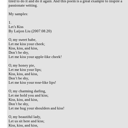
tired to do it and do it again. And this poem is a great example to inspire a
passionate writing.
My samples:
1.
Let’s Kiss
By Laijon Liu (2007.08.20)
O, my sweet babe,
Let me kiss your cheek;
Kiss, kiss, and kiss,
Don’t be shy,
Let me kiss your apple-like cheek!
O, my honey pie,
Let me kiss your lips;
Kiss, kiss, and kiss,
Don’t be shy,
Let me kiss your rose-like lips!
O, my charming darling,
Let me hold you and kiss;
Kiss, kiss, and kiss,
Don’t be shy,
Let me hug your shoulders and kiss!
O, my beautiful lady,
Let us sit here and kiss;
Kiss, kiss, and kiss,