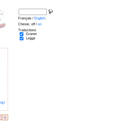
Français /
English
.
Chinois: off /
on
Traductions
Granet
Legge
ngs