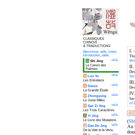
CLASSIQUES
CHINOIS
& TRADUCTIONS
I.
Bienvenue
,
aide
,
notes
,
introduction
,
table
.
The
table
We
诗
Shi Jing
Le Canon des
II
Poèmes
Dec
table
论
Lun Yu
Shi
Les Entretiens
II
table
大
Daxue
Dec
La Grande Étude
IV
table
中
Zhongyong
Sac
Le Juste Milieu
of
table
字
San Zi Jing
Les Trois Caractères
table
易
Yi Jing
Le Livre des Mutations
(
Shi
table
道
Dao De Jing
Au v
De la Voie et la Vertu
douc
table