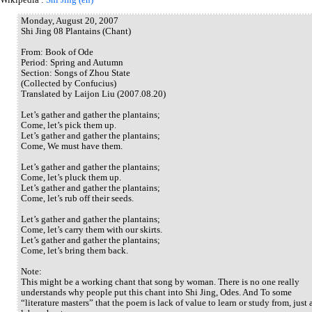
Monday, August 20, 2007
Shi Jing 08 Plantains (Chant)
From: Book of Ode
Period: Spring and Autumn
Section: Songs of Zhou State
(Collected by Confucius)
Translated by Laijon Liu (2007.08.20)
Let’s gather and gather the plantains;
Come, let’s pick them up.
Let’s gather and gather the plantains;
Come, We must have them.
Let’s gather and gather the plantains;
Come, let’s pluck them up.
Let’s gather and gather the plantains;
Come, let’s rub off their seeds.
Let’s gather and gather the plantains;
Come, let’s carry them with our skirts.
Let’s gather and gather the plantains;
Come, let’s bring them back.
Note:
This might be a working chant that song by woman. There is no one really
understands why people put this chant into Shi Jing, Odes. And To some
“literature masters” that the poem is lack of value to learn or study from, just 