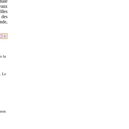
diale
avaux
illes
s des
onde,
e la
. Le
tern