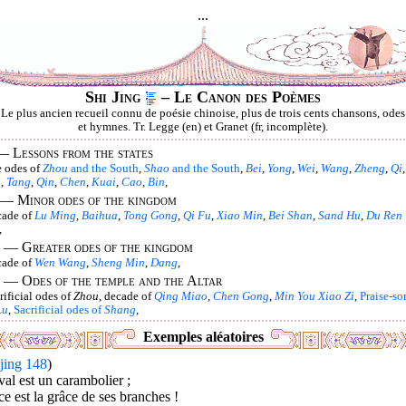
...
Shi Jing
– Le Canon des Poèmes
Le plus ancien recueil connu de poésie chinoise, plus de trois cents chansons, odes
et hymnes. Tr. Legge (en) et Granet (fr, incomplète).
 —
Lessons from the states
 odes of
Zhou
and the South
,
Shao
and the South
,
Bei
,
Yong
,
Wei
,
Wang
,
Zheng
,
Qi
,
i
,
Tang
,
Qin
,
Chen
,
Kuai
,
Cao
,
Bin
,
. —
Minor odes of the kingdom
ade of
Lu Ming
,
Baihua
,
Tong Gong
,
Qi Fu
,
Xiao Min
,
Bei Shan
,
Sand Hu
,
Du Ren
,
I. —
Greater odes of the kingdom
ade of
Wen Wang
,
Sheng Min
,
Dang
,
. —
Odes of the temple and the Altar
rificial odes of
Zhou
, decade of
Qing Miao
,
Chen Gong
,
Min You Xiao Zi
,
Praise-so
Lu
,
Sacrificial odes of
Shang
,
Exemples aléatoires
jing 148
)
al est un carambolier ;
e est la grâce de ses branches !