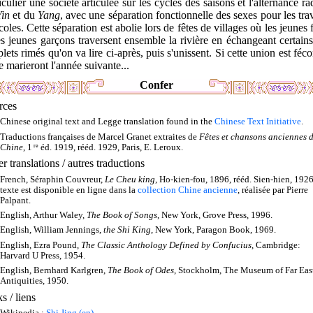
iculier une société articulée sur les cycles des saisons et l'alternance ra
Yin
et du
Yang
, avec une séparation fonctionnelle des sexes pour les tr
coles. Cette séparation est abolie lors de fêtes de villages où les jeunes f
es jeunes garçons traversent ensemble la rivière en échangeant certain
lets rimés qu'on va lire ci-après, puis s'unissent. Si cette union est féc
se marieront l'année suivante...
Confer
rces
Chinese original text and Legge translation found in the
Chinese Text Initiative
.
Traductions françaises de Marcel Granet extraites de
Fêtes et chansons anciennes d
Chine
, 1
re
éd. 1919, rééd. 1929, Paris, E. Leroux.
r translations / autres traductions
French, Séraphin Couvreur,
Le Cheu king
, Ho-kien-fou, 1896, rééd. Sien-hien, 1926
texte est disponible en ligne dans la
collection Chine ancienne
, réalisée par Pierre
Palpant.
English, Arthur Waley,
The Book of Songs
, New York, Grove Press, 1996.
English, William Jennings,
the Shi King
, New York, Paragon Book, 1969.
English, Ezra Pound,
The Classic Anthology Defined by Confucius
, Cambridge:
Harvard U Press, 1954.
English, Bernhard Karlgren,
The Book of Odes
, Stockholm, The Museum of Far Eas
Antiquities, 1950.
s / liens
Wikipedia :
Shi Jing (en)