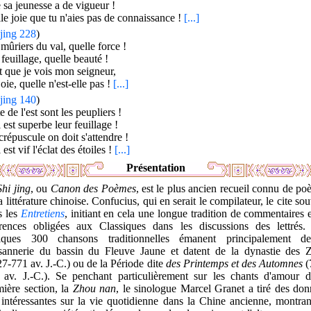
sa jeunesse a de vigueur !
le joie que tu n'aies pas de connaissance !
[...]
jing 228
)
mûriers du val, quelle force !
 feuillage, quelle beauté !
t que je vois mon seigneur,
oie, quelle n'est-elle pas !
[...]
jing 140
)
e de l'est sont les peupliers !
l est superbe leur feuillage !
répuscule on doit s'attendre !
l est vif l'éclat des étoiles !
[...]
Présentation
Shi jing
, ou
Canon des Poèmes
, est le plus ancien recueil connu de p
a littérature chinoise. Confucius, qui en serait le compilateur, le cite so
s les
Entretiens
, initiant en cela une longue tradition de commentaires 
érences obligées aux Classiques dans les discussions des lettrés.
lques 300 chansons traditionnelles émanent principalement d
sannerie du bassin du Fleuve Jaune et datent de la dynastie des 
7-771 av. J.-C.) ou de la Période dite
des Printemps et des Automnes
(
 av. J.-C.). Se penchant particulièrement sur les chants d'amour d
mière section, la
Zhou nan
, le sinologue Marcel Granet a tiré des don
 intéressantes sur la vie quotidienne dans la Chine ancienne, montra