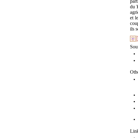
part
du
agri
et l
coup
ils 
Sou
Othe
Link