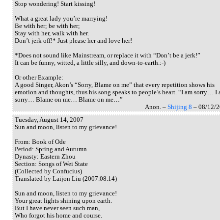
Stop wondering! Start kissing!
What a great lady you’re marrying!
Be with her; be with her;
Stay with her, walk with her.
Don’t jerk off!* Just please her and love her!
*Does not sound like Mainstream, or replace it with “Don’t be a jerk!”
It can be funny, witted, a little silly, and down-to-earth.:-)
Or other Example:
A good Singer, Akon’s “Sorry, Blame on me” that every repetition shows his
emotion and thoughts, thus his song speaks to people’s heart. “I am sorry… I
sorry… Blame on me… Blame on me…”
Anon. –
Shijing 8
– 08/12/
Tuesday, August 14, 2007
Sun and moon, listen to my grievance!
From: Book of Ode
Period: Spring and Autumn
Dynasty: Eastern Zhou
Section: Songs of Wei State
(Collected by Confucius)
Translated by Laijon Liu (2007.08.14)
Sun and moon, listen to my grievance!
Your great lights shining upon earth.
But I have never seen such man,
Who forgot his home and course.