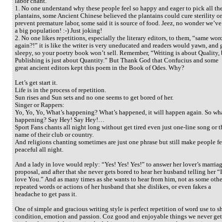
labor chant.
1. No one understand why these people feel so happy and eager to pick all th
plantains, some Ancient Chinese believed the plantains could cure sterility or
prevent premature labor, some said it is source of food. Jeez, no wonder we’ve
a big population! :-) Just joking!
2. No one likes repetitions, especially the literary editors, to them, “same wor
again?!” it is like the writer is very uneducated and readers would yawn, and 
sleepy, so your poetry book won’t sell. Remember, “Writing is about Quality, 
Publishing is just about Quantity.” But Thank God that Confucius and some
great ancient editors kept this poem in the Book of Odes. Why?
Let’s get start it.
Life is in the process of repetition.
Sun rises and Sun sets and no one seems to get bored of her.
Singer or Rappers:
Yo, Yo, Yo, What’s happening? What’s happened, it will happen again. So wha
happening? Say Hey! Say Hey!…
Sport Fans chants all night long without get tired even just one-line song or t
name of their club or country.
And religions chanting sometimes are just one phrase but still make people fe
peaceful all night.
And a lady in love would reply: “Yes! Yes! Yes!” to answer her lover’s marria
proposal, and after that she never gets bored to hear her husband telling her “I
love You.” And as many times as she wants to hear from him, not as some othe
repeated words or actions of her husband that she dislikes, or even fakes a
headache to get pass it.
One of simple and gracious writing style is perfect repetition of word use to 
condition, emotion and passion. Coz good and enjoyable things we never get