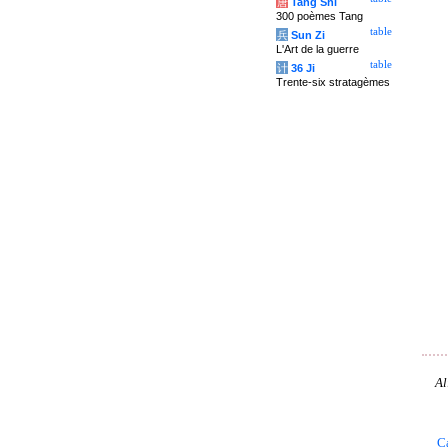
唐
Tang Shi
300 poèmes Tang
table
兵
Sun Zi
L'Art de la guerre
table
计
36 Ji
Trente-six stratagèmes
Al
C