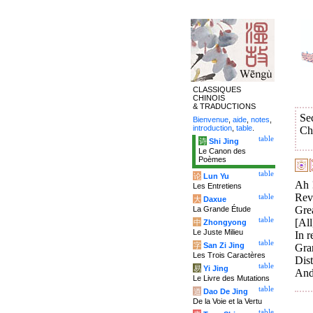
CLASSIQUES
CHINOIS
& TRADUCTIONS
Se
Bienvenue
,
aide
,
notes
,
introduction
,
table
.
Ch
table
诗
Shi Jing
Le Canon des
Poèmes
table
论
Lun Yu
Ah !
Les Entretiens
Reve
table
大
Daxue
Grea
La Grande Étude
table
[All
中
Zhongyong
Le Juste Milieu
In r
table
字
San Zi Jing
Gran
Les Trois Caractères
Dis
table
易
Yi Jing
And
Le Livre des Mutations
table
道
Dao De Jing
De la Voie et la Vertu
table