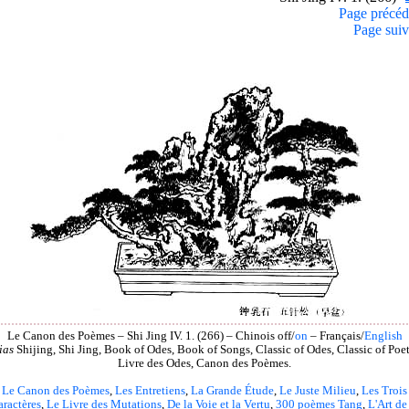
Page précéd
Page suiv
Le Canon des Poèmes – Shi Jing IV. 1. (266) – Chinois off/
on
– Français/
English
ias
Shijing, Shi Jing, Book of Odes, Book of Songs, Classic of Odes, Classic of Poet
Livre des Odes, Canon des Poèmes.
Le Canon des Poèmes
,
Les Entretiens
,
La Grande Étude
,
Le Juste Milieu
,
Les Trois
aractères
,
Le Livre des Mutations
,
De la Voie et la Vertu
,
300 poèmes Tang
,
L'Art de