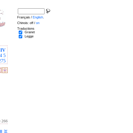
Français /
English
.
Chinois: off /
on
Traductions
Granet
Legge
IV
4
5
275
e 266