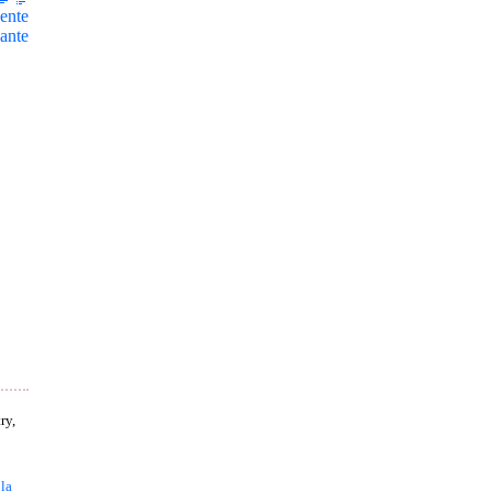
ente
ante
ry,
 la