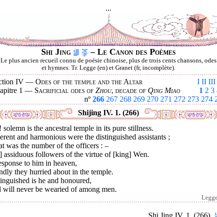
...
Shi Jing
– Le Canon des Poèmes
Le plus ancien recueil connu de poésie chinoise, plus de trois cents chansons, odes
et hymnes. Tr. Legge (en) et Granet (fr, incomplète).
ction IV —
Odes of the temple and the Altar
I
II
III
apitre 1 —
Sacrificial odes of
Zhou
, decade of
Qing Miao
1
2
3
nº
266
267
268
269
270
271
272
273
274
Shijing IV. 1. (266)
 solemn is the ancestral temple in its pure stillness.
rent and harmonious were the distinguished assistants ;
t was the number of the officers : –
] assiduous followers of the virtue of [king] Wen.
esponse to him in heaven,
dly they hurried about in the temple.
tinguished is he and honoured,
 will never be wearied of among men.
Legg
Shi Jing IV. 1. (266)