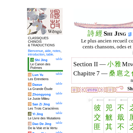
詩
經
Shi Jing
CLASSIQUES
Le plus ancien recueil co
CHINOIS
& TRADUCTIONS
cents chansons, odes et 
Bienvenue
,
aide
,
notes
,
introduction
,
table
.
table
诗
Shi Jing
小
雅
Section II —
Min
Le Canon des
Poèmes
桑
扈
之
Chapitre 7 —
table
论
Lun Yu
Les Entretiens
table
大
Daxue
Shi
La Grande Étude
table
中
Zhongyong
Le Juste Milieu
table
字
San Zi Jing
彼
兕
不
Les Trois Caractères
table
易
Yi Jing
交
觥
戢
Le Livre des Mutations
table
道
Dao De Jing
匪
其
不
De la Voie et la Vertu
table