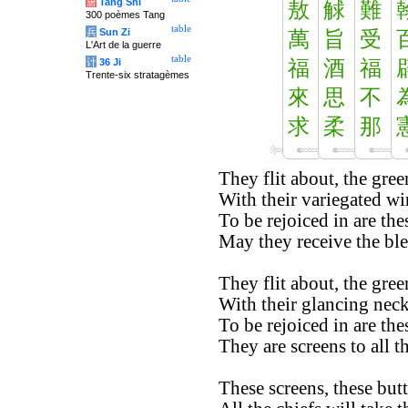
唐
Tang Shi
敖
觩
難
300 poèmes Tang
table
兵
Sun Zi
萬
旨
受
L'Art de la guerre
table
计
36 Ji
福
酒
福
Trente-six stratagèmes
來
思
不
求
柔
那
They flit about, the gre
With their variegated wi
To be rejoiced in are the
May they receive the bl
They flit about, the gre
With their glancing neck
To be rejoiced in are the
They are screens to all th
These screens, these butt