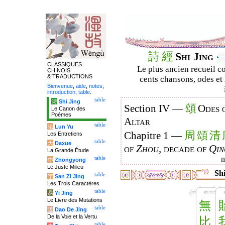
詩
經
Shi Jing
CLASSIQUES
Le plus ancien recueil co
CHINOIS
& TRADUCTIONS
cents chansons, odes et 
Bienvenue
,
aide
,
notes
,
introduction
,
table
.
table
诗
Shi Jing
頌
Section IV —
Odes 
Le Canon des
Poèmes
Altar
table
论
Lun Yu
周
頌
清
Chapitre 1 —
Les Entretiens
table
大
Daxue
of
Zhou
, decade of
Qin
La Grande Étude
table
中
Zhongyong
Le Juste Milieu
Shi
table
字
San Zi Jing
Les Trois Caractères
table
易
Yi Jing
Le Livre des Mutations
無
table
道
Dao De Jing
De la Voie et la Vertu
比
table