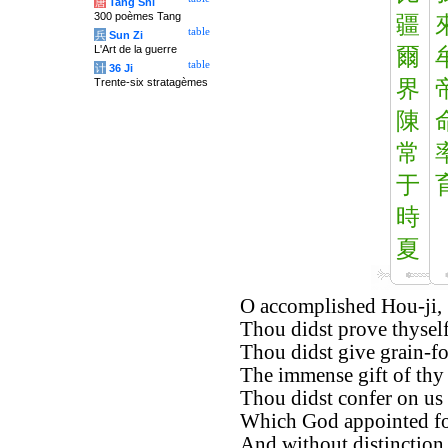
唐
Tang Shi
300 poèmes Tang
疆
table
兵
Sun Zi
L'Art de la guerre
爾
table
计
36 Ji
Trente-six stratagèmes
界
陳
常
于
時
夏
O accomplished Hou-ji,
Thou didst prove thyself
Thou didst give grain-fo
The immense gift of thy
Thou didst confer on us 
Which God appointed for
And without distinction 