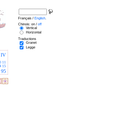
Français /
English
.
Chinois: on /
off
Vertical
Horizontal
Traductions
Granet
Legge
IV
0
11
4
15
95