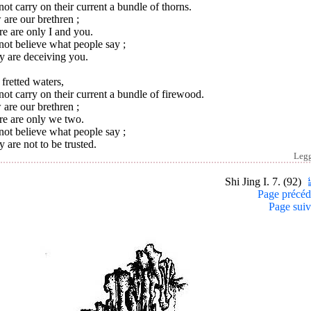
ot carry on their current a bundle of thorns.
are our brethren ;
e are only I and you.
ot believe what people say ;
y are deceiving you.
fretted waters,
ot carry on their current a bundle of firewood.
are our brethren ;
re are only we two.
ot believe what people say ;
 are not to be trusted.
Leg
Shi Jing I. 7. (92)
Page précéd
Page suiv