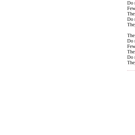
Do n
Few 
Ther
Do n
The
The 
Do n
Few 
The
Do n
They