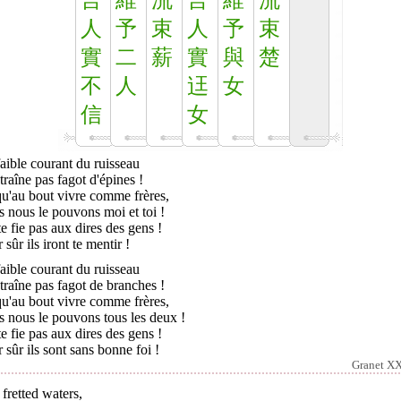
言
維
流
言
維
流
人
予
束
人
予
束
實
二
薪
實
與
楚
不
人
迋
女
信
女
aible courant du ruisseau
traîne pas fagot d'épines !
qu'au bout vivre comme frères,
s nous le pouvons moi et toi !
e fie pas aux dires des gens !
 sûr ils iront te mentir !
aible courant du ruisseau
traîne pas fagot de branches !
qu'au bout vivre comme frères,
s nous le pouvons tous les deux !
e fie pas aux dires des gens !
 sûr ils sont sans bonne foi !
Granet XX
fretted waters,