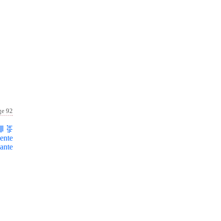
ge 92
ente
ante