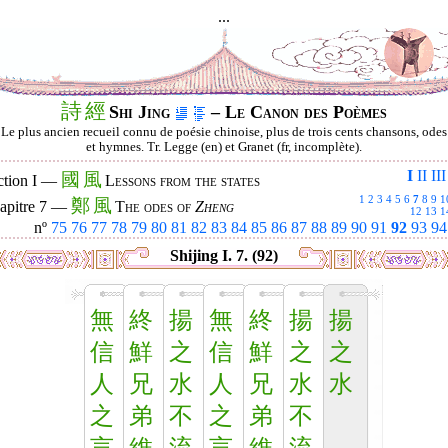
...
詩
經
Shi Jing
– Le Canon des Poèmes
Le plus ancien recueil connu de poésie chinoise, plus de trois cents chansons, odes
et hymnes. Tr. Legge (en) et Granet (fr, incomplète).
I
II
III
國
風
ction I —
Lessons from the states
1
2
3
4
5
6
7
8
9
1
鄭
風
apitre 7 —
The odes of
Zheng
12
13
1
nº
75
76
77
78
79
80
81
82
83
84
85
86
87
88
89
90
91
92
93
94
Shijing I. 7. (92)
無
終
揚
無
終
揚
揚
信
鮮
之
信
鮮
之
之
人
兄
水
人
兄
水
水
之
弟
不
之
弟
不