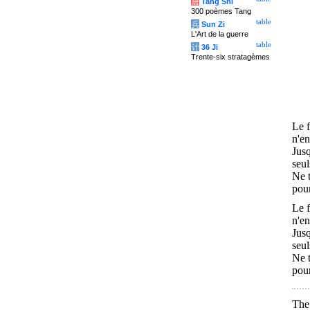
唐
Tang Shi
300 poèmes Tang
table
兵
Sun Zi
L'Art de la guerre
table
计
36 Ji
Trente-six stratagèmes
Le f
n'en
Jus
seul
Ne t
pour
Le f
n'en
Jus
seul
Ne t
pour
The 