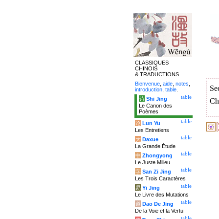
CLASSIQUES
CHINOIS
& TRADUCTIONS
Bienvenue
,
aide
,
notes
,
Se
introduction
,
table
.
table
诗
Shi Jing
Ch
Le Canon des
Poèmes
table
论
Lun Yu
Les Entretiens
table
大
Daxue
La Grande Étude
table
中
Zhongyong
Le Juste Milieu
table
字
San Zi Jing
Les Trois Caractères
table
易
Yi Jing
Le Livre des Mutations
table
道
Dao De Jing
De la Voie et la Vertu
table