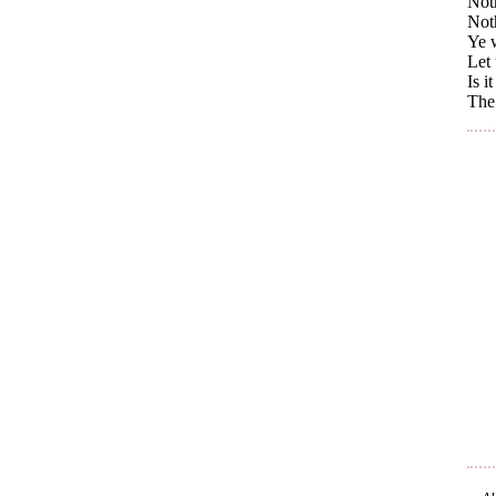
Noth
Not
Ye 
Let 
Is i
The