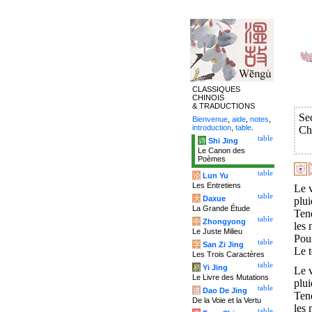
CLASSIQUES
CHINOIS
& TRADUCTIONS
Se
Bienvenue
,
aide
,
notes
,
introduction
,
table
.
Ch
table
诗
Shi Jing
Le Canon des
Poèmes
table
论
Lun Yu
Les Entretiens
Le v
table
大
Daxue
plui
La Grande Étude
Ten
table
中
Zhongyong
les 
Le Juste Milieu
Pour
table
字
San Zi Jing
Le t
Les Trois Caractères
table
易
Yi Jing
Le v
Le Livre des Mutations
plui
table
道
Dao De Jing
Ten
De la Voie et la Vertu
les 
table