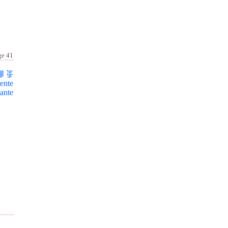
ge 41
ente
ante