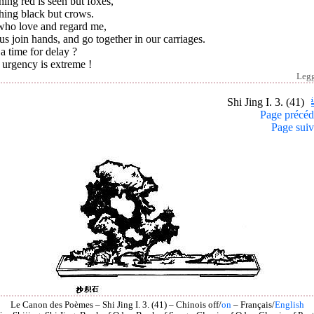
ing red is seen but foxes,
hing black but crows.
who love and regard me,
us join hands, and go together in our carriages.
t a time for delay ?
 urgency is extreme !
Leg
Shi Jing I. 3. (41)
Page précéd
Page suiv
Le Canon des Poèmes – Shi Jing I. 3. (41) – Chinois off/
on
– Français/
English