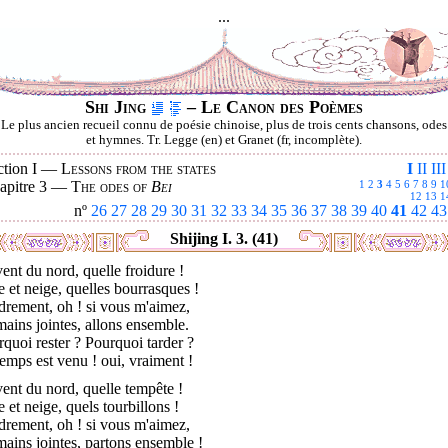
...
Shi Jing
– Le Canon des Poèmes
Le plus ancien recueil connu de poésie chinoise, plus de trois cents chansons, odes
et hymnes. Tr. Legge (en) et Granet (fr, incomplète).
ction I —
Lessons from the states
I
II
III
apitre 3 —
The odes of
Bei
1
2
3
4
5
6
7
8
9
1
12
13
1
nº
26
27
28
29
30
31
32
33
34
35
36
37
38
39
40
41
42
43
Shijing I. 3. (41)
ent du nord, quelle froidure !
e et neige, quelles bourrasques !
drement, oh ! si vous m'aimez,
mains jointes, allons ensemble.
quoi rester ? Pourquoi tarder ?
emps est venu ! oui, vraiment !
ent du nord, quelle tempête !
e et neige, quels tourbillons !
drement, oh ! si vous m'aimez,
mains jointes, partons ensemble !