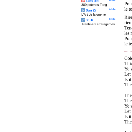
唐
Tang Shi
Pour
300 poèmes Tang
le t
table
兵
Sun Zi
L'Art de la guerre
Rie
table
计
36 Ji
rien
Trente-six stratagèmes
Ten
les 
Pour
le t
Col
Thic
Ye 
Let 
Is i
The
The 
The 
Ye 
Let 
Is i
The