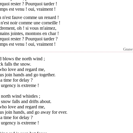
quoi rester ? Pourquoi tarder !
emps est venu ! oui, vraiment !
n n'est fauve comme un renard !
 n'est noir comme une corneille !
drement, oh ! si vous m'aimez,
mains jointes, montons en char !
quoi rester ? Pourquoi tarder ?
emps est venu ! oui, vraiment !
Granet
d blows the north wind ;
k falls the snow.
who love and regard me,
us join hands and go together.
t a time for delay ?
 urgency is extreme !
north wind whistles ;
snow falls and drifts about.
who love and regard me,
us join hands, and go away for ever.
t a time for delay ?
 urgency is extreme !