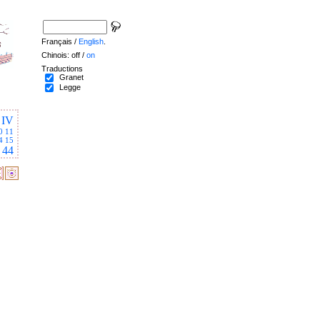
Français /
English
.
Chinois: off /
on
Traductions
Granet
Legge
IV
0
11
4
15
44