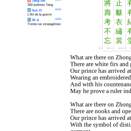
唐
Tang Shi
將
止
300 poèmes Tang
table
兵
Sun Zi
壽
黻
L'Art de la guerre
table
计
36 Ji
考
衣
Trente-six stratagèmes
不
繡
忘
裳
What are there on Zhon
There are white firs and 
Our prince has arrived at 
Wearing an embroidered 
And with his countenanc
May he prove a ruler ind
What are there on Zhon
There are nooks and ope
Our prince has arrived at 
With the symbol of dist