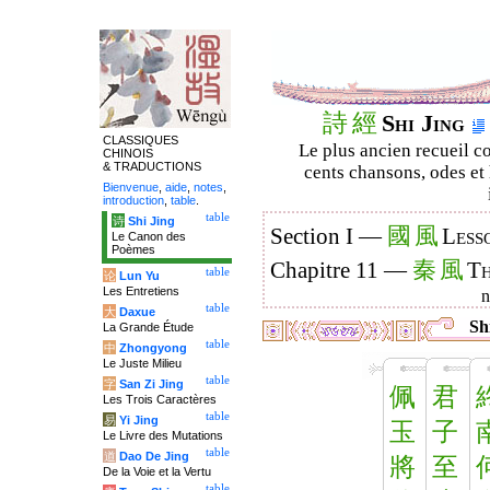
詩
經
Shi Jing
CLASSIQUES
Le plus ancien recueil co
CHINOIS
& TRADUCTIONS
cents chansons, odes et 
Bienvenue
,
aide
,
notes
,
introduction
,
table
.
table
诗
Shi Jing
國
風
Section I —
Less
Le Canon des
Poèmes
秦
風
Chapitre 11 —
Th
table
论
Lun Yu
Les Entretiens
table
大
Daxue
Shi
La Grande Étude
table
中
Zhongyong
Le Juste Milieu
table
字
San Zi Jing
佩
君
Les Trois Caractères
table
易
Yi Jing
玉
子
Le Livre des Mutations
table
道
Dao De Jing
將
至
De la Voie et la Vertu
table