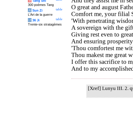
And they assist me in set
唐
Tang Shi
300 poèmes Tang
O great and august Fathe
table
兵
Sun Zi
Comfort me, your filial 
L'Art de la guerre
table
'With penetrating wisdom
计
36 Ji
Trente-six stratagèmes
A sovereign with the gif
Giving rest even to grea
And ensuring prosperity
'Thou comfortest me wit
Thou makest me great wi
I offer this sacrifice to 
And to my accomplished
[Xref] Lunyu III. 2. q