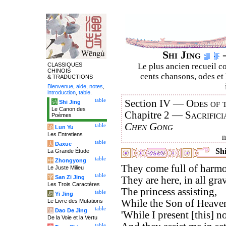
Shi Jing
–
CLASSIQUES
Le plus ancien recueil co
CHINOIS
cents chansons, odes et 
& TRADUCTIONS
Bienvenue
,
aide
,
notes
,
introduction
,
table
.
table
Section IV —
Odes of 
诗
Shi Jing
Le Canon des
Chapitre 2 —
Sacrifici
Poèmes
Chen Gong
table
论
Lun Yu
Les Entretiens
table
大
Daxue
Shi
La Grande Étude
table
中
Zhongyong
They come full of harmo
Le Juste Milieu
table
字
San Zi Jing
They are here, in all grav
Les Trois Caractères
The princess assisting,
table
易
Yi Jing
Le Livre des Mutations
While the Son of Heave
table
道
Dao De Jing
'While I present [this] n
De la Voie et la Vertu
table