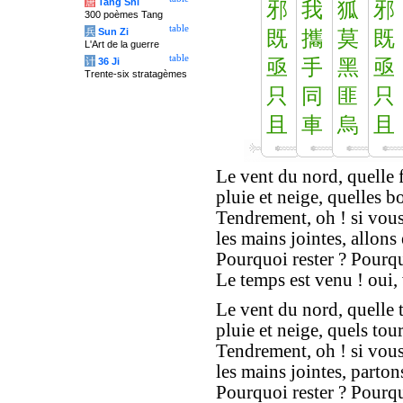
唐
Tang Shi
邪
我
狐
邪
300 poèmes Tang
table
兵
Sun Zi
既
攜
莫
既
L'Art de la guerre
table
计
36 Ji
亟
手
黑
亟
Trente-six stratagèmes
只
同
匪
只
且
車
烏
且
Le vent du nord, quelle 
pluie et neige, quelles b
Tendrement, oh ! si vou
les mains jointes, allons
Pourquoi rester ? Pourqu
Le temps est venu ! oui,
Le vent du nord, quelle 
pluie et neige, quels tour
Tendrement, oh ! si vou
les mains jointes, parto
Pourquoi rester ? Pourqu