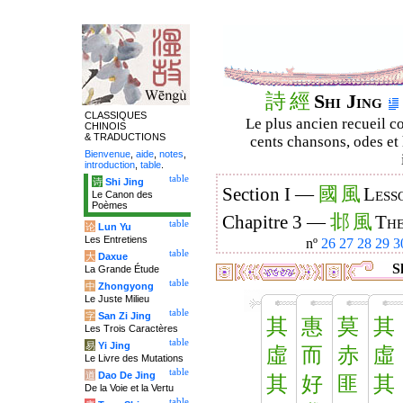
詩
經
Shi Jing
CLASSIQUES
Le plus ancien recueil co
CHINOIS
& TRADUCTIONS
cents chansons, odes et 
Bienvenue
,
aide
,
notes
,
introduction
,
table
.
table
诗
Shi Jing
國
風
Section I —
Less
Le Canon des
Poèmes
邶
風
Chapitre 3 —
The
table
论
Lun Yu
Les Entretiens
nº
26
27
28
29
3
table
大
Daxue
Sh
La Grande Étude
table
中
Zhongyong
Le Juste Milieu
table
字
San Zi Jing
其
惠
莫
其
Les Trois Caractères
table
易
Yi Jing
虛
而
赤
虛
Le Livre des Mutations
table
道
Dao De Jing
其
好
匪
其
De la Voie et la Vertu
table