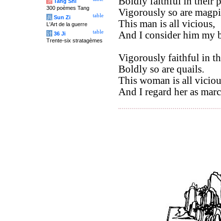
Boldly faithful in their p
唐
Tang Shi
300 poèmes Tang
Vigorously so are magpi
table
兵
Sun Zi
This man is all vicious,
L'Art de la guerre
table
And I consider him my b
计
36 Ji
Trente-six stratagèmes
Vigorously faithful in th
Boldly so are quails.
This woman is all viciou
And I regard her as marc