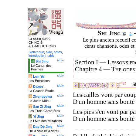
Shi Jing
–
CLASSIQUES
Le plus ancien recueil co
CHINOIS
cents chansons, odes et 
& TRADUCTIONS
Bienvenue
,
aide
,
notes
,
introduction
,
table
.
table
Section I —
Lessons fr
诗
Shi Jing
Le Canon des
Chapitre 4 —
The odes
Poèmes
table
论
Lun Yu
Les Entretiens
Sh
table
大
Daxue
La Grande Étude
Les cailles vont par coupl
table
中
Zhongyong
D'un homme sans bonté v
Le Juste Milieu
table
字
San Zi Jing
Les pies s'en vont par pai
Les Trois Caractères
table
易
Yi Jing
D'un homme sans bonté f
Le Livre des Mutations
table
道
Dao De Jing
De la Voie et la Vertu
table