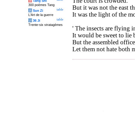
The court is crowded. '
唐
Tang Shi
300 poèmes Tang
But it was not the east th
table
兵
Sun Zi
It was the light of the 
L'Art de la guerre
table
计
36 Ji
Trente-six stratagèmes
' The insects are flying 
It would be sweet to lie
But the assembled office
Let them not hate both m