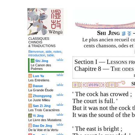
Shi Jing
–
CLASSIQUES
Le plus ancien recueil co
CHINOIS
cents chansons, odes et 
& TRADUCTIONS
Bienvenue
,
aide
,
notes
,
introduction
,
table
.
table
Section I —
Lessons fr
诗
Shi Jing
Le Canon des
Chapitre 8 —
The odes
Poèmes
table
论
Lun Yu
Les Entretiens
Sh
table
大
Daxue
La Grande Étude
' The cock has crowed ;
table
中
Zhongyong
The court is full. '
Le Juste Milieu
table
字
San Zi Jing
But it was not the cock 
Les Trois Caractères
It was the sound of the bl
table
易
Yi Jing
Le Livre des Mutations
table
道
Dao De Jing
' The east is bright ;
De la Voie et la Vertu
table