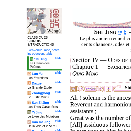
Shi Jing
–
CLASSIQUES
Le plus ancien recueil co
CHINOIS
cents chansons, odes et 
& TRADUCTIONS
Bienvenue
,
aide
,
notes
,
introduction
,
table
.
table
Section IV —
Odes of 
诗
Shi Jing
Le Canon des
Chapitre 1 —
Sacrifici
Poèmes
Qing Miao
table
论
Lun Yu
Les Entretiens
table
大
Daxue
Shi
La Grande Étude
table
中
Zhongyong
Ah ! solemn is the ancestr
Le Juste Milieu
table
字
San Zi Jing
Reverent and harmonious
Les Trois Caractères
assistants ;
table
易
Yi Jing
Le Livre des Mutations
Great was the number of 
table
道
Dao De Jing
[All] assiduous follower
De la Voie et la Vertu
table