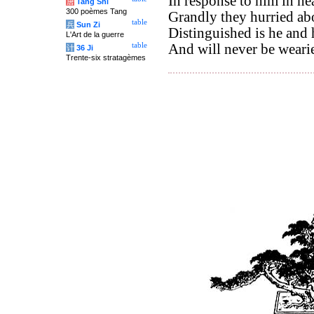
In response to him in he
唐
Tang Shi
300 poèmes Tang
Grandly they hurried abo
table
兵
Sun Zi
Distinguished is he and
L'Art de la guerre
table
And will never be wear
计
36 Ji
Trente-six stratagèmes